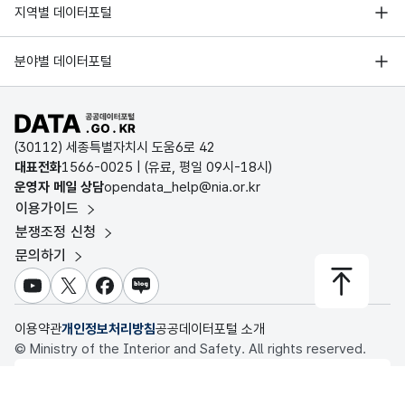
서울 열린데이터광장
지역별 데이터포털
오픈데이터포럼
경기데이터드림
기상자료개방포털
국가정보자원관리원
분야별 데이터포털
부산데이터웨이브
국토교통부 공간정보오픈플랫폼
한국지역정보개발원
D-데이터허브
공공데이터포털 바로가기
환경부 환경데이터포털
인천데이터포털
(30112) 세종특별자치시 도움6로 42
문화데이터광장
대표전화
1566-0025
| (유료, 평일 09시-18시)
울산광역시 데이터포털
운영자 메일 상담
opendata_help@nia.or.kr
농림축산식품 공공데이터포털
이용가이드
전남광주통합특별시 빅데이터 플랫폼
보건의료빅데이터개방시스템
분쟁조정 신청
대전광역시 데이터포털
문의하기
식품의약품안전처 데이터포털
세종특별자치시 데이터포털
교육통계서비스
유튜브
X
페이스북
블로그
충청북도 데이터허브
이용약관
개인정보처리방침
공공데이터포털 소개
© Ministry of the Interior and Safety. All rights reserved.
행정안전부
이 누리집은 행정안전부 누리집입니다.