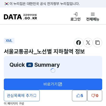
콘텐츠 바로가기
푸터 바로가기
이 누리집은 대한민국 공식 전자정부 누리집입니다.
DATA.GO.KR 공공데이터포털
로그인
전체메뉴
XML
새창 열림
새창 열림
새창
서울교통공사_노선별 지하철역 정보
Quick
Summary
바로가기
관심목록에 추가
5
0
이 페이지의 구성