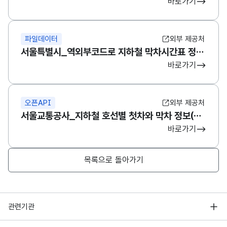
바로가기
파일데이터
외부 제공처
서울특별시_역외부코드로 지하철 막차시간표 정보 검색
바로가기
오픈API
외부 제공처
서울교통공사_지하철 호선별 첫차와 막차 정보(전철역코드,외부코드)
바로가기
목록으로 돌아가기
행정안전부
관련기관
한국지능정보사회진흥원