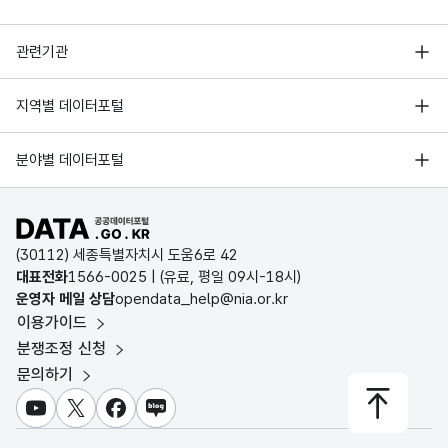
행정안전부
관련기관
한국지능정보사회진흥원
서울 열린데이터광장
지역별 데이터포털
오픈데이터포럼
경기데이터드림
기상자료개방포털
국가정보자원관리원
분야별 데이터포털
부산데이터웨이브
국토교통부 공간정보오픈플랫폼
한국지역정보개발원
D-데이터허브
공공데이터포털 바로가기
환경부 환경데이터포털
인천데이터포털
(30112) 세종특별자치시 도움6로 42
문화데이터광장
대표전화
1566-0025
| (유료, 평일 09시-18시)
울산광역시 데이터포털
운영자 메일 상담
opendata_help@nia.or.kr
농림축산식품 공공데이터포털
이용가이드
전남광주통합특별시 빅데이터 플랫폼
보건의료빅데이터개방시스템
분쟁조정 신청
대전광역시 데이터포털
문의하기
식품의약품안전처 데이터포털
세종특별자치시 데이터포털
교육통계서비스
유튜브
X
페이스북
블로그
충청북도 데이터허브