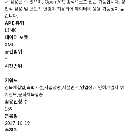
서 활용될 수 있으며, Open API 방식으로도 접근 가능합니다. 상
업적 활용 및 콘텐츠 변경이 허용되어 데이터의 응용 가능성이 높
습니다.
API 유형
LINK
데이터 포맷
XML
공간범위
-
시간범위
-
키워드
한옥체험업,숙박시설,사업장명,시설면적,영업상태,인허가일자,위
치정보,문화체육업종
활용신청 수
159
등록일
2017-10-19
수정일