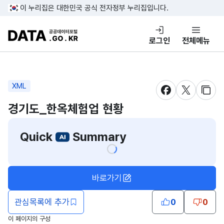
콘텐츠 바로가기
푸터 바로가기
이 누리집은 대한민국 공식 전자정부 누리집입니다.
DATA.GO.KR 공공데이터포털
로그인
전체메뉴
XML
새창 열림
새창 열림
새창
경기도_한옥체험업 현황
Quick
Summary
바로가기
관심목록에 추가
0
0
이 페이지의 구성