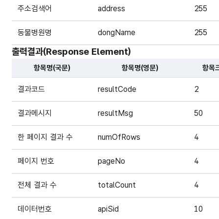
주소검색어
address
255
동물병원명
dongName
255
출력결과(Response Element)
항목명(국문)
항목명(영문)
항목
해당 오픈API의 출력결과(Response Element) 항목에 
결과코드
resultCode
2
결과메시지
resultMsg
50
한 페이지 결과 수
numOfRows
4
페이지 번호
pageNo
4
전체 결과 수
totalCount
4
데이터번호
apiSid
10