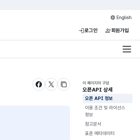
English
로그인
회원가입
전체메
이 페이지의 구성
새창 열림
새창 열림
새창 열림
오픈API 상세
오픈 API 정보
이용 조건 및 라이선스
정보
참고문서
표준 메타데이터