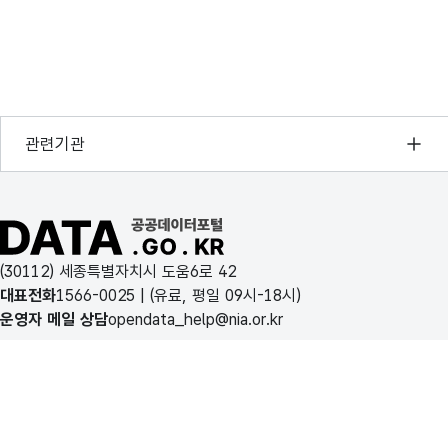
행정안전부
관련기관
한국지능정보사회진흥원
오픈데이터포럼
공공데이터포털 바로가기
국가정보자원관리원
(30112) 세종특별자치시 도움6로 42
한국지역정보개발원
대표전화
1566-0025
| (유료, 평일 09시-18시)
운영자 메일 상담
opendata_help@nia.or.kr
이용약관
개인정보처리방침
공공데이터포털 소개