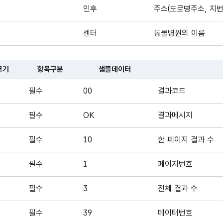
인후
주소(도로명주소, 지
센터
동물병원의 이름
크기
항목구분
샘플데이터
대한 표로, 국문항목명, 영문 항목명, 항목크기, 항목구분, 샘플데이터,
필수
00
결과코드
필수
OK
결과메시지
필수
10
한 페이지 결과 수
필수
1
페이지번호
필수
3
전체 결과 수
필수
39
데이터번호