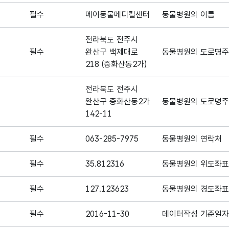
필수
메이동물메디컬센터
동물병원의 이름
전라북도 전주시
필수
완산구 백제대로
동물병원의 도로명
218 (중화산동2가)
전라북도 전주시
완산구 중화산동2가
동물병원의 도로명
142-11
필수
063-285-7975
동물병원의 연락처
필수
35.812316
동물병원의 위도좌표(
필수
127.123623
동물병원의 경도좌표(
필수
2016-11-30
데이터작성 기준일자