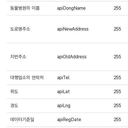
동물병원의 이름
apiDongName
255
도로명주소
apiNewAddress
255
지번주소
apiOldAddress
255
대행업소의 연락처
apiTel
255
위도
apiLat
255
경도
apiLng
255
데이터기준일
apiRegDate
255