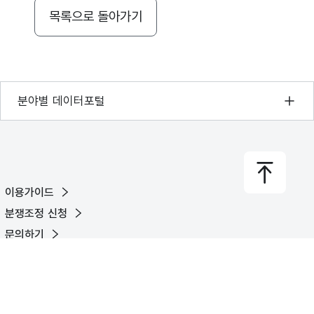
목록으로 돌아가기
기상자료개방포털
분야별 데이터포털
국토교통부 공간정보오픈플랫폼
환경부 환경데이터포털
문화데이터광장
이용가이드
농림축산식품 공공데이터포털
분쟁조정 신청
보건의료빅데이터개방시스템
문의하기
식품의약품안전처 데이터포털
유튜브
X
페이스북
블로그
교육통계서비스
© Ministry of the Interior and Safety. All rights reserved.