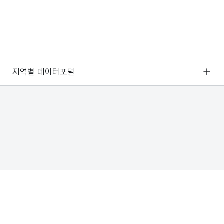
서울 열린데이터광장
지역별 데이터포털
경기데이터드림
부산데이터웨이브
D-데이터허브
인천데이터포털
울산광역시 데이터포털
전남광주통합특별시 빅데이터 플랫폼
대전광역시 데이터포털
세종특별자치시 데이터포털