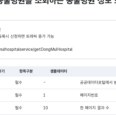
동물병원을 조회하는 동물병원 정보 
인
례 등록시 신청하면 트래픽 증가 가능
ngmulhospitalservice/getDongMulHospital
크기
항목구분
샘플데이터
 대한 표로, 국문항목명, 영문 항목명, 항목크기, 항목구분, 샘플데이터
필수
-
공공데이터포털에서 
필수
1
페이지번호
필수
10
한 페이지 결과 수