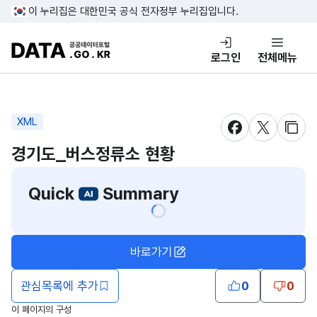
콘텐츠 바로가기
푸터 바로가기
이 누리집은 대한민국 공식 전자정부 누리집입니다.
DATA.GO.KR 공공데이터포털
로그인
전체메뉴
XML
새창 열림
새창 열림
새창
경기도_버스정류소 현황
Quick
Summary
바로가기
관심목록에 추가
0
0
이 페이지의 구성