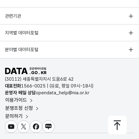
행정안전부
관련기관
한국지능정보사회진흥원
서울 열린데이터광장
지역별 데이터포털
오픈데이터포럼
경기데이터드림
기상자료개방포털
국가정보자원관리원
분야별 데이터포털
부산데이터웨이브
국토교통부 공간정보오픈플랫폼
한국지역정보개발원
D-데이터허브
공공데이터포털 바로가기
환경부 환경데이터포털
인천데이터포털
(30112) 세종특별자치시 도움6로 42
문화데이터광장
대표전화
1566-0025
| (유료, 평일 09시-18시)
울산광역시 데이터포털
운영자 메일 상담
opendata_help@nia.or.kr
농림축산식품 공공데이터포털
이용가이드
전남광주통합특별시 빅데이터 플랫폼
보건의료빅데이터개방시스템
분쟁조정 신청
대전광역시 데이터포털
문의하기
식품의약품안전처 데이터포털
세종특별자치시 데이터포털
교육통계서비스
유튜브
X
페이스북
블로그
충청북도 데이터허브