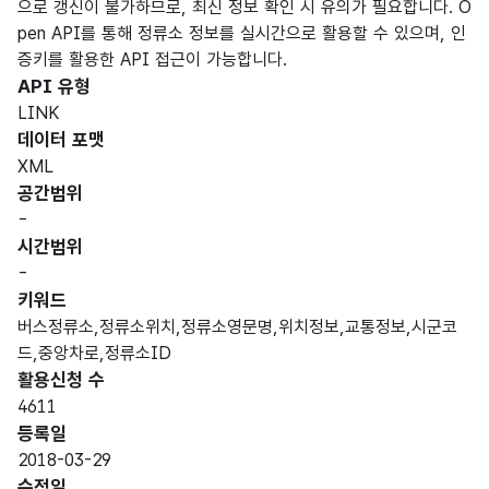
으로 갱신이 불가하므로, 최신 정보 확인 시 유의가 필요합니다. O
pen API를 통해 정류소 정보를 실시간으로 활용할 수 있으며, 인
증키를 활용한 API 접근이 가능합니다.
API 유형
LINK
데이터 포맷
XML
공간범위
-
시간범위
-
키워드
버스정류소,정류소위치,정류소영문명,위치정보,교통정보,시군코
드,중앙차로,정류소ID
활용신청 수
4611
등록일
2018-03-29
수정일