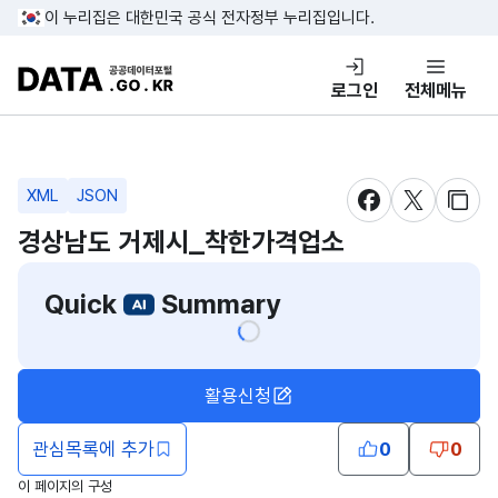
콘텐츠 바로가기
푸터 바로가기
이 누리집은 대한민국 공식 전자정부 누리집입니다.
DATA.GO.KR 공공데이터포털
로그인
전체메뉴
XML
JSON
새창 열림
새창 열림
새창
경상남도 거제시_착한가격업소
Quick
Summary
활용신청
관심목록에 추가
0
0
이 페이지의 구성