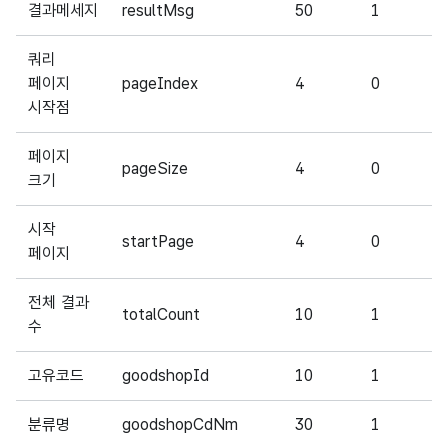
결과메세지
resultMsg
50
1
쿼리
페이지
pageIndex
4
0
시작점
페이지
pageSize
4
0
크기
시작
startPage
4
0
페이지
전체 결과
totalCount
10
1
수
고유코드
goodshopId
10
1
분류명
goodshopCdNm
30
1