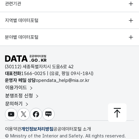
행정안전부
관련기관
한국지능정보사회진흥원
서울 열린데이터광장
지역별 데이터포털
오픈데이터포럼
경기데이터드림
기상자료개방포털
국가정보자원관리원
분야별 데이터포털
부산데이터웨이브
국토교통부 공간정보오픈플랫폼
한국지역정보개발원
D-데이터허브
공공데이터포털 바로가기
환경부 환경데이터포털
인천데이터포털
(30112) 세종특별자치시 도움6로 42
문화데이터광장
대표전화
1566-0025
| (유료, 평일 09시-18시)
울산광역시 데이터포털
운영자 메일 상담
opendata_help@nia.or.kr
농림축산식품 공공데이터포털
이용가이드
전남광주통합특별시 빅데이터 플랫폼
보건의료빅데이터개방시스템
분쟁조정 신청
대전광역시 데이터포털
문의하기
식품의약품안전처 데이터포털
세종특별자치시 데이터포털
교육통계서비스
유튜브
X
페이스북
블로그
충청북도 데이터허브
이용약관
개인정보처리방침
공공데이터포털 소개
© Ministry of the Interior and Safety. All rights reserved.