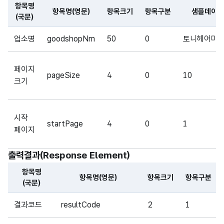
항목명
항목명(영문)
항목크기
항목구분
샘플데이터
(국문)
해당 오픈API의 요청변수(Request Parameter) 항목에 
업소명
goodshopNm
50
0
토니헤어미
페이지
pageSize
4
0
10
크기
시작
startPage
4
0
1
페이지
출력결과(Response Element)
항목명
항목명(영문)
항목크기
항목구분
(국문)
해당 오픈API의 출력결과(Response Element) 항목에 대
결과코드
resultCode
2
1