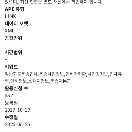
었으며, 최신 현황은 별도 채널에서 확인해야 합니다.
API 유형
LINK
데이터 포맷
XML
공간범위
-
시간범위
-
키워드
일반화물운송업체,운송사업정보,인허가현황,사업장정보,업체유
형,면허정보,소재지정보,운송자본금
활용신청 수
532
등록일
2017-10-19
수정일
2025-06-25