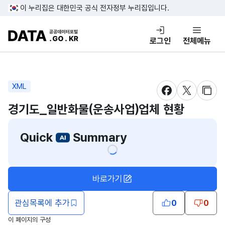
콘텐츠 바로가기
푸터 바로가기
이 누리집은 대한민국 공식 전자정부 누리집입니다.
DATA.GO.KR 공공데이터포털
로그인
전체메뉴
XML
새창 열림
새창 열림
새창
경기도_일반화물(운송사업)업체 현황
Quick
Summary
바로가기
관심목록에 추가
0
0
이 페이지의 구성