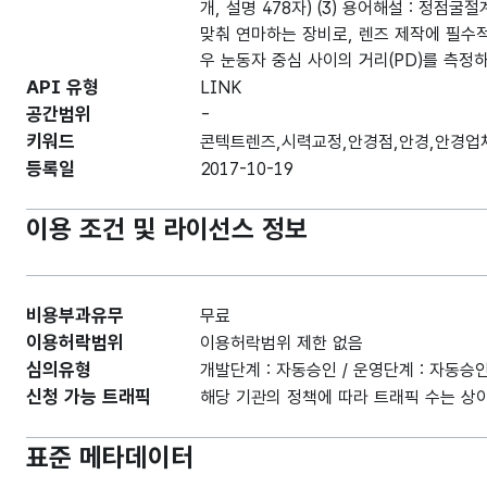
개, 설명 478자) (3) 용어해설 : 정점
맞춰 연마하는 장비로, 렌즈 제작에 필수적
우 눈동자 중심 사이의 거리(PD)를 측정
API 유형
LINK
공간범위
-
키워드
콘텍트렌즈,시력교정,안경점,안경,안경업
등록일
2017-10-19
이용 조건 및 라이선스 정보
비용부과유무
무료
이용허락범위
이용허락범위 제한 없음
심의유형
개발단계 : 자동승인 / 운영단계 : 자동승
신청 가능 트래픽
해당 기관의 정책에 따라 트래픽 수는 상이
표준 메타데이터