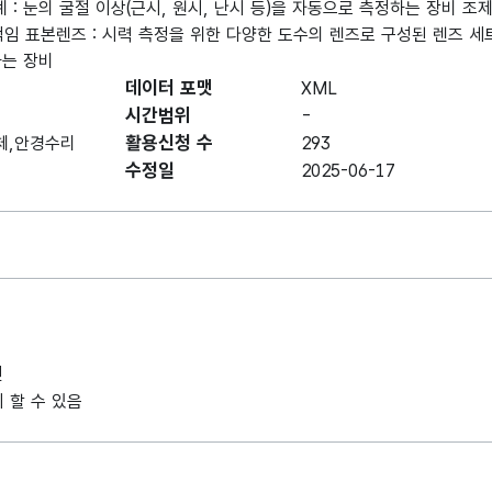
굴절계 : 눈의 굴절 이상(근시, 원시, 난시 등)을 자동으로 측정하는 장비 
임 표본렌즈 : 시력 측정을 위한 다양한 도수의 렌즈로 구성된 렌즈 세트
하는 장비
데이터 포맷
XML
시간범위
-
활용신청 수
체,안경수리
293
수정일
2025-06-17
인
 할 수 있음