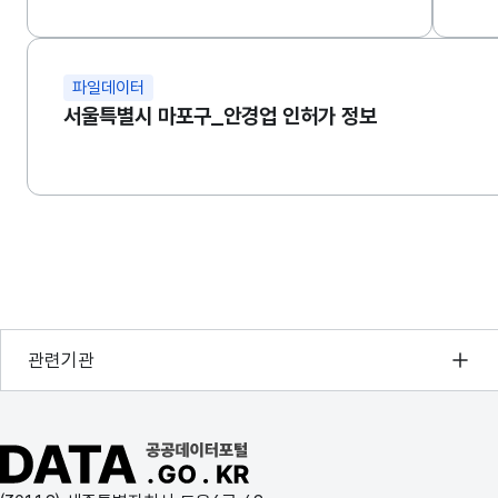
파일데이터
서울특별시 마포구_안경업 인허가 정보
행정안전부
관련기관
한국지능정보사회진흥원
오픈데이터포럼
공공데이터포털 바로가기
국가정보자원관리원