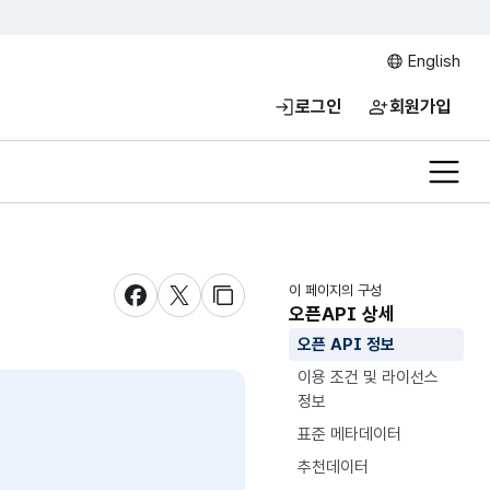
English
로그인
회원가입
전체메
이 페이지의 구성
새창 열림
새창 열림
새창 열림
오픈API 상세
오픈 API 정보
이용 조건 및 라이선스
정보
표준 메타데이터
추천데이터