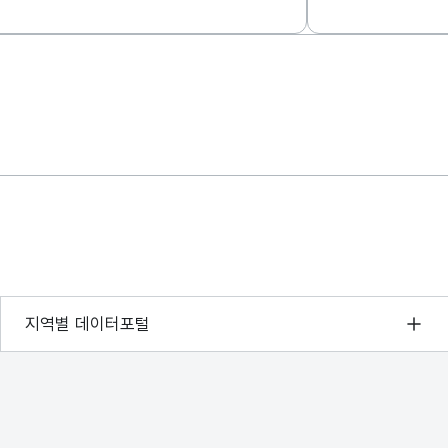
서울 열린데이터광장
지역별 데이터포털
경기데이터드림
부산데이터웨이브
D-데이터허브