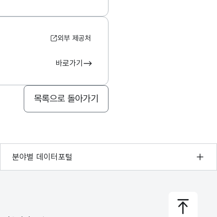
외부 제공처
바로가기
목록으로 돌아가기
기상자료개방포털
분야별 데이터포털
국토교통부 공간정보오픈플랫폼
환경부 환경데이터포털
문화데이터광장