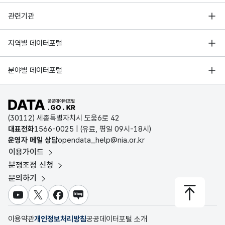
행정안전부
관련기관
한국지능정보사회진흥원
서울 열린데이터광장
지역별 데이터포털
오픈데이터포럼
경기데이터드림
기상자료개방포털
국가정보자원관리원
분야별 데이터포털
부산데이터웨이브
국토교통부 공간정보오픈플랫폼
한국지역정보개발원
D-데이터허브
공공데이터포털 바로가기
환경부 환경데이터포털
인천데이터포털
(30112) 세종특별자치시 도움6로 42
문화데이터광장
대표전화
1566-0025
| (유료, 평일 09시-18시)
울산광역시 데이터포털
운영자 메일 상담
opendata_help@nia.or.kr
농림축산식품 공공데이터포털
이용가이드
전남광주통합특별시 빅데이터 플랫폼
보건의료빅데이터개방시스템
분쟁조정 신청
대전광역시 데이터포털
문의하기
식품의약품안전처 데이터포털
세종특별자치시 데이터포털
교육통계서비스
유튜브
X
페이스북
블로그
충청북도 데이터허브
이용약관
개인정보처리방침
공공데이터포털 소개