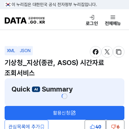
콘텐츠 바로가기
푸터 바로가기
이 누리집은 대한민국 공식 전자정부 누리집입니다.
DATA.GO.KR 공공데이터포털
로그인
전체메뉴
XML
JSON
새창 열림
새창 열림
새창
기상청_지상(종관, ASOS) 시간자료
조회서비스
Quick
Summary
활용신청
관심목록에 추가
40
6