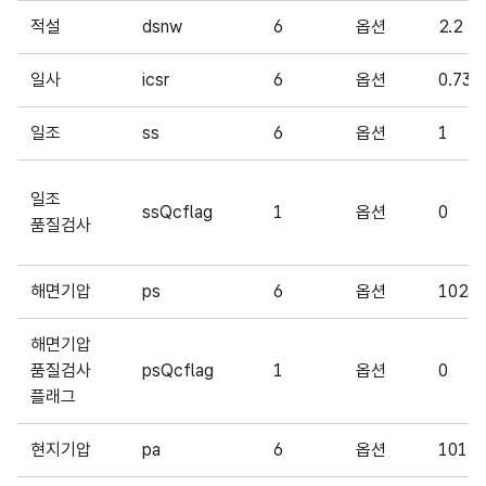
적설
dsnw
6
옵션
2.2
일사
icsr
6
옵션
0.73
일조
ss
6
옵션
1
일조
ssQcflag
1
옵션
0
품질검사
해면기압
ps
6
옵션
1023.
해면기압
품질검사
psQcflag
1
옵션
0
플래그
현지기압
pa
6
옵션
1012.