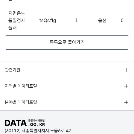
지면온도
품질검사
tsQcflg
1
옵션
0
플래그
목록으로 돌아가기
행정안전부
관련기관
한국지능정보사회진흥원
서울 열린데이터광장
지역별 데이터포털
오픈데이터포럼
경기데이터드림
기상자료개방포털
국가정보자원관리원
분야별 데이터포털
부산데이터웨이브
국토교통부 공간정보오픈플랫폼
한국지역정보개발원
D-데이터허브
공공데이터포털 바로가기
환경부 환경데이터포털
인천데이터포털
(30112) 세종특별자치시 도움6로 42