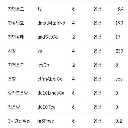
지면온도
ts
6
옵션
-3.4
현상번호
dmstMtphNo
4
옵션
1904
지면상태
gndSttCd
2
옵션
17
시정
vs
4
옵션
2300
최저운고
lcsCh
2
옵션
8
운형
clfmAbbrCd
4
옵션
scas
중하층운량
dc10LmcsCa
6
옵션
0
전운량
dc10Tca
6
옵션
0
3시간신적설
hr3Fhsc
6
옵션
0.2