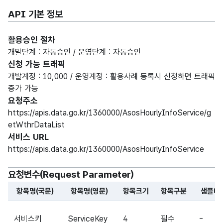
API 기본 정보
활용승인 절차
개발단계 : 자동승인 / 운영단계 : 자동승인
신청 가능 트래픽
개발계정 : 10,000 / 운영계정 : 활용사례 등록시 신청하면 트래픽
증가 가능
요청주소
https://apis.data.go.kr/1360000/AsosHourlyInfoService/g
etWthrDataList
서비스 URL
https://apis.data.go.kr/1360000/AsosHourlyInfoService
요청변수(Request Parameter)
항목명(국문)
항목명(영문)
항목크기
항목구분
샘플데
해당 오픈API의 요청변수(Request Parameter) 항목에 
서비스키
ServiceKey
4
필수
-