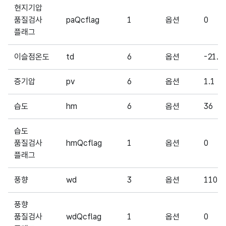
현지기압
품질검사
paQcflag
1
옵션
0
플래그
이슬점온도
td
6
옵션
-21.4
증기압
pv
6
옵션
1.1
습도
hm
6
옵션
36
습도
품질검사
hmQcflag
1
옵션
0
플래그
풍향
wd
3
옵션
110
풍향
품질검사
wdQcflag
1
옵션
0