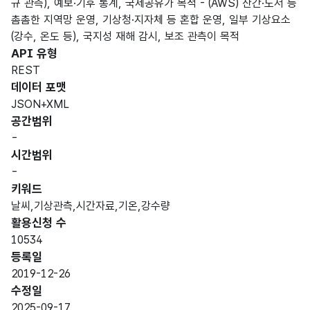
규 관측), 예보·기후 통계, 국제공유가 목적 - (AWS) 산간·도서 등
촘촘한 지역망 운영, 기상청·지자체 등 혼합 운영, 일부 기상요소
(강수, 온도 등), 국지성 재해 감시, 보조 관측이 목적
API 유형
REST
데이터 포맷
JSON+XML
공간범위
-
시간범위
-
키워드
날씨,기상관측,시간자료,기온,강수량
활용신청 수
10534
등록일
2019-12-26
수정일
2025-09-17