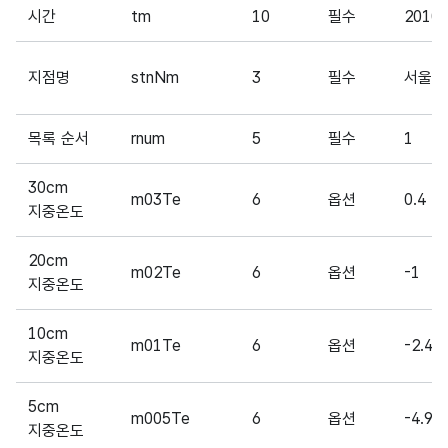
시간
tm
10
필수
2010-
지점명
stnNm
3
필수
서울
목록 순서
rnum
5
필수
1
30cm
m03Te
6
옵션
0.4
지중온도
20cm
m02Te
6
옵션
-1
지중온도
10cm
m01Te
6
옵션
-2.4
지중온도
5cm
m005Te
6
옵션
-4.9
지중온도