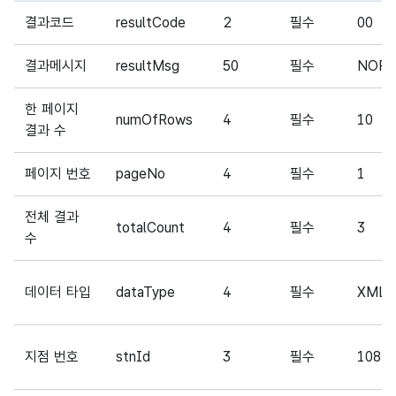
해당 오픈API의 출력결과(Response Element) 항목에 대
결과코드
resultCode
2
필수
00
결과메시지
resultMsg
50
필수
NORM
한 페이지
numOfRows
4
필수
10
결과 수
페이지 번호
pageNo
4
필수
1
전체 결과
totalCount
4
필수
3
수
데이터 타입
dataType
4
필수
XML
지점 번호
stnId
3
필수
108