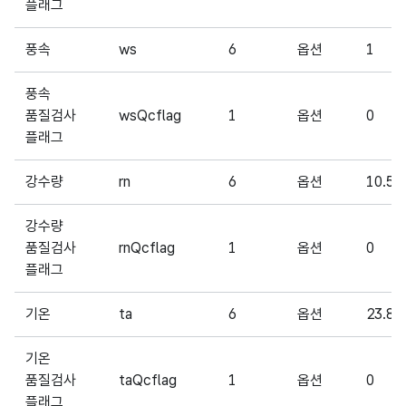
플래그
풍속
ws
6
옵션
1
풍속
품질검사
wsQcflag
1
옵션
0
플래그
강수량
rn
6
옵션
10.5
강수량
품질검사
rnQcflag
1
옵션
0
플래그
기온
ta
6
옵션
23.8
기온
품질검사
taQcflag
1
옵션
0
플래그