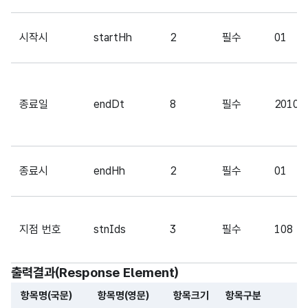
시작시
startHh
2
필수
01
종료일
endDt
8
필수
20100
종료시
endHh
2
필수
01
지점 번호
stnIds
3
필수
108
출력결과(Response Element)
항목명(국문)
항목명(영문)
항목크기
항목구분