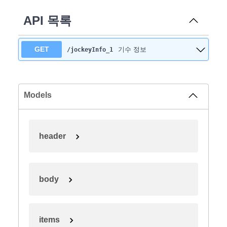
API 목록
GET
기수 정보
/jockeyInfo_1
Models
header
body
items