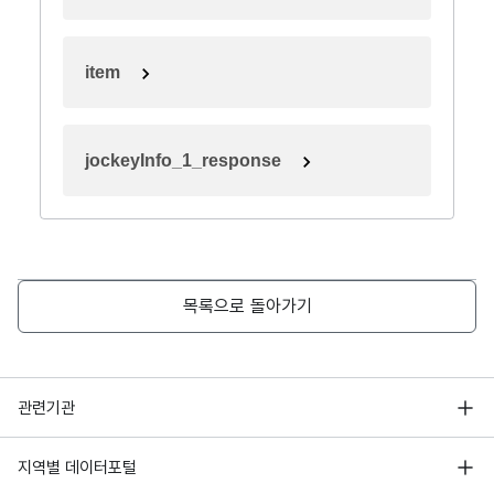
item
jockeyInfo_1_response
목록으로 돌아가기
행정안전부
관련기관
한국지능정보사회진흥원
서울 열린데이터광장
지역별 데이터포털
오픈데이터포럼