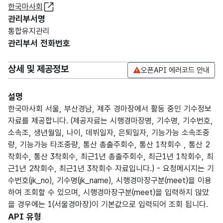
한국마사회
관리부서명
통합유지관리
관리부서 전화번호
상세 및 제공정보
오픈API 에러코드 안내
설명
한국마사회 서울, 부산경남, 제주 경마장에서 활동 중인 기수정보
자료를 제공합니다. (제공자료는 시행경마장명, 기수명, 기수번호,
소속조, 생년월일, 나이, 데뷔일자, 은퇴일자, 기능가능 소속조중
량, 기능가능 타조중량, 통산 총출주회수, 통산 1착회수 , 통산 2
착회수, 통산 3착회수, 최근1년 총출주회수, 최근1년 1착회수, 최
근1년 2착회수, 최근1년 3착회수 자료입니다.) - 요청메시지는 기
수번호(jk_no), 기수명(jk_name), 시행경마장구분(meet)을 이용
하여 조회할 수 있으며, 시행경마장구분(meet)을 입력하지 않았
을 경우에는 1(서울경마장)이 기본값으로 입력되어 조회 됩니다.
API 유형