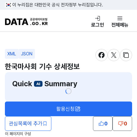
콘텐츠 바로가기
푸터 바로가기
이 누리집은 대한민국 공식 전자정부 누리집입니다.
DATA.GO.KR 공공데이터포털
로그인
전체메뉴
XML
JSON
새창 열림
새창 열림
새창
한국마사회 기수 상세정보
Quick
Summary
활용신청
관심목록에 추가
0
0
이 페이지의 구성