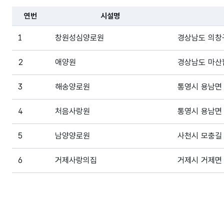
연번
시설명
파일 데이터의 일부 내용의 표로 센터명, 프로그램명, 강습요일
1
창원성심양로원
경상남도 의창구
2
애양원
경상남도 마산
3
해송양로원
통영시 용남면 
4
처음사랑원
통영시 용남면 
5
남양양로원
사천시 모충길 
6
거제사랑의집
거제시 거제면 
7
통도사자비원양로시설
양산시 하북면 
8
무아의집
양산시 호계길