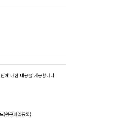
인원에 대한 내용을 제공합니다.
생
메인분류
데이터타입
최대길이
표현방식
단위
정
설명, 도메인분류, 데이터타입, 최대길이, 표현방식, 단위, 생성출처(
드(원문파일등록)
호_
숫자형
2
9|99|999
해당없음
련번호
(NUMERIC)