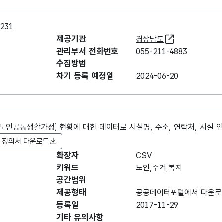
231
제공기관
경상남도
관리부서 전화번호
055-211-4883
수집방법
차기 등록 예정일
2024-06-20
노인공동생활가정) 현황에 대한 데이터로 시설명, 주소, 연락처, 시설 
 정의서 다운로드
확장자
항목명
CSV
항목명
항목 설명
도
(영문명)
키워드
노인,주거,복지
공간범위
데이터 항목 표로 항목명, 항목명(영문명), 항목 
2022년 12월
제공형태
공공데이터포털에서 다운로
31일 경상남도 내
등록일
2017-11-29
번
연번
노인주거복지시설
기타 유의사항
일