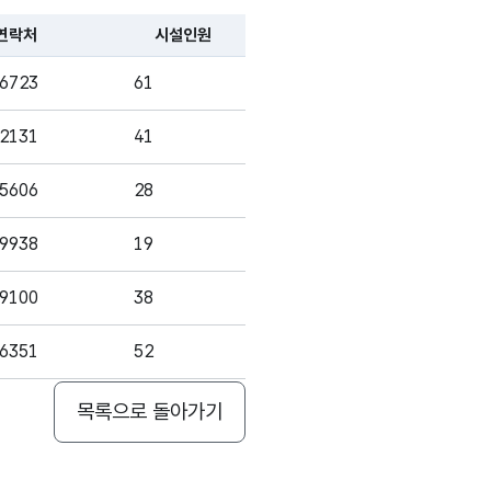
999-9999
연락처
시설인원
-6723
61
숫자형
량_수
3
9|99|999
-
-2131
41
(NUMERIC)
-5606
28
-9938
19
-9100
38
-6351
52
-3999
41
목록으로 돌아가기
-5838
31