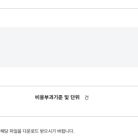
현황의 데이터의
항목 일련번호
2022년 12월
31일 경상남도 내
시설명
노인주거복지시설
내
현황의 데이터의
시설명
2022년 12월
31일 경상남도 내
명
주소
노인주거복지시설
상
현황의 데이터의
비용부과기준 및 단위
건
시설별 주소
2022년 12월
31일 경상남도 내
번
연락처
노인주거복지시설
 해당 파일을 다운로드 받으시기 바랍니다.
전
현황의 데이터의