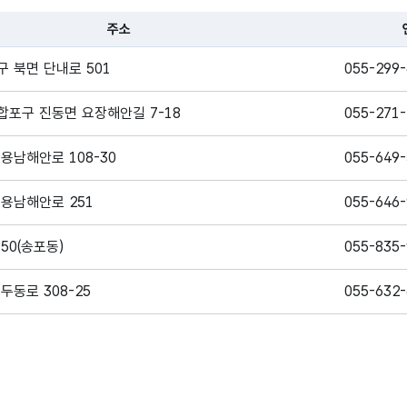
시설별 연락처
주소
, 시간, 장소로 구성되어있습니다.
2022년 12월
 북면 단내로 501
055-299
31일 경상남도 내
시설인원
노인주거복지시설
수
합포구 진동면 요장해안길 7-18
055-271
현황의 데이터의
시설인원
용남해안로 108-30
055-649
용남해안로 251
055-646
50(송포동)
055-835
두동로 308-25
055-632
월평1길 21
055-381
80
055-385