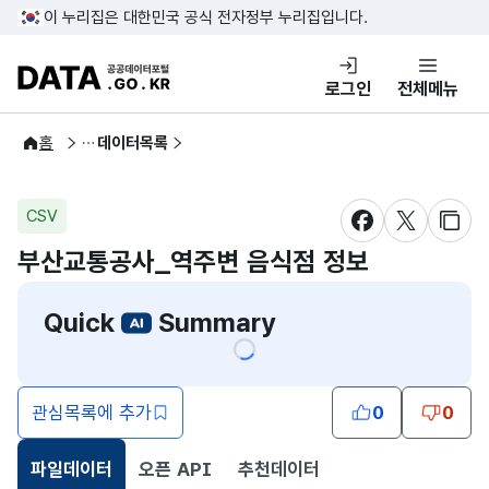
콘텐츠 바로가기
푸터 바로가기
이 누리집은 대한민국 공식 전자정부 누리집입니다.
DATA.GO.KR 공공데이터포털
로그인
전체메뉴
공공데이터
홈
데이터목록
CSV
새창 열림
새창 열림
새창
부산교통공사_역주변 음식점 정보
Quick
Summary
관심목록에 추가
0
0
파일데이터
오픈 API
추천데이터
선택됨