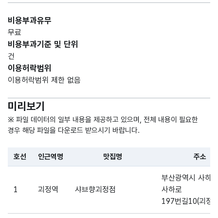
비용부과유무
무료
비용부과기준 및 단위
건
이용허락범위
이용허락범위 제한 없음
미리보기
※ 파일 데이터의 일부 내용을 제공하고 있으며, 전체 내용이 필요한
경우 해당 파일을 다운로드 받으시기 바랍니다.
호선
인근역명
맛집명
주소
파일 데이터의 일부 내용의 표로 센터명, 프로그램명, 강습요일,
부산광역시 사하
1
괴정역
샤브향괴정점
사하로
197번길10(괴정동