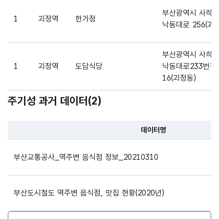
부산광역시 사하
1
괴정역
한가정
낙동대로 256(괴
부산광역시 사하
1
괴정역
도담식당
낙동대로233번길
16(괴정동)
주기성 과거 데이터(
2
)
부산광역시 사하
1
괴정역
추담골
낙동대로233번길
34(괴정동)
데이터명
파일 데이터의 과거 데이터표로 데이터명, 등록일로 구성되어있
부산광역시 사하
부산교통공사_역주변 음식점 정보_20210310
1
괴정역
고흥녹동세발낙지
원양로 376(감천동
부산도시철도 역주변 음식점, 맛집 현황(2020년)
부산광역시 사하
1
괴정역
부산횟집
사하로 184-6(괴