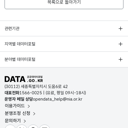
목록으로 돌아가기
부산광역시 사하
1
괴정역
내호냉면
괴정3동 432-38
행정안전부
관련기관
한국지능정보사회진흥원
서울 열린데이터광장
지역별 데이터포털
부산광역시 사하
오픈데이터포럼
1
괴정역
수라삼계탕
괴정1동 533-3
경기데이터드림
기상자료개방포털
국가정보자원관리원
분야별 데이터포털
부산데이터웨이브
국토교통부 공간정보오픈플랫폼
한국지역정보개발원
부산광역시 사하
D-데이터허브
1
괴정역
푸주옥
공공데이터포털 바로가기
환경부 환경데이터포털
사하로 133(괴정동
인천데이터포털
(30112) 세종특별자치시 도움6로 42
문화데이터광장
대표전화
1566-0025
| (유료, 평일 09시-18시)
울산광역시 데이터포털
운영자 메일 상담
opendata_help@nia.or.kr
농림축산식품 공공데이터포털
부산광역시 사하
1
괴정역
함흥냉면전문점항경면옥
이용가이드
전남광주통합특별시 빅데이터 플랫폼
괴정1동
보건의료빅데이터개방시스템
분쟁조정 신청
대전광역시 데이터포털
문의하기
식품의약품안전처 데이터포털
세종특별자치시 데이터포털