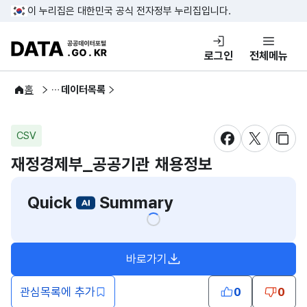
콘텐츠 바로가기
푸터 바로가기
이 누리집은 대한민국 공식 전자정부 누리집입니다.
DATA.GO.KR 공공데이터포털
로그인
전체메뉴
공공데이터
홈
데이터목록
CSV
새창 열림
새창 열림
새창
재정경제부_공공기관 채용정보
Quick
Summary
바로가기
새창열림
관심목록에 추가
0
0