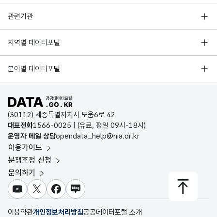
행정안전부
관련기관
한국지능정보사회진흥원
서울 열린데이터광장
지역별 데이터포털
오픈데이터포럼
경기데이터드림
기상자료개방포털
국가정보자원관리원
분야별 데이터포털
부산데이터웨이브
국토교통부 공간정보오픈플랫폼
한국지역정보개발원
D-데이터허브
공공데이터포털 바로가기
환경부 환경데이터포털
인천데이터포털
(30112) 세종특별자치시 도움6로 42
문화데이터광장
대표전화
1566-0025
| (유료, 평일 09시-18시)
울산광역시 데이터포털
운영자 메일 상담
opendata_help@nia.or.kr
농림축산식품 공공데이터포털
이용가이드
전남광주통합특별시 빅데이터 플랫폼
보건의료빅데이터개방시스템
분쟁조정 신청
대전광역시 데이터포털
문의하기
식품의약품안전처 데이터포털
세종특별자치시 데이터포털
교육통계서비스
유튜브
X
페이스북
블로그
충청북도 데이터허브
이용약관
개인정보처리방침
공공데이터포털 소개