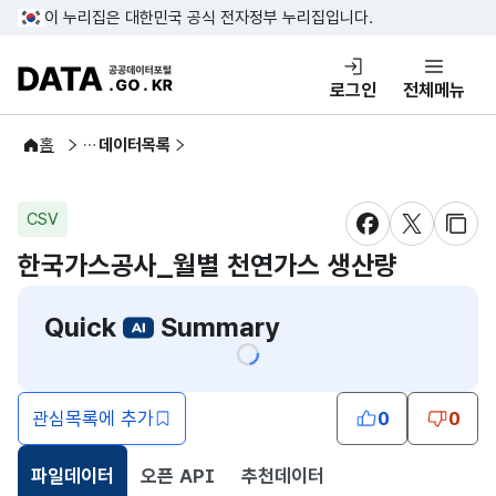
콘텐츠 바로가기
푸터 바로가기
이 누리집은 대한민국 공식 전자정부 누리집입니다.
DATA.GO.KR 공공데이터포털
로그인
전체메뉴
공공데이터
홈
데이터목록
CSV
새창 열림
새창 열림
새창
한국가스공사_월별 천연가스 생산량
Quick
Summary
관심목록에 추가
0
0
파일데이터
오픈 API
추천데이터
선택됨