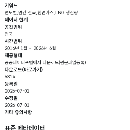
숫자
키워드
형
연도별,연간,전국,천연가스,LNG,생산량
연도
연도
(NU
4
yyyy
데이터 한계
MER
공간범위
IC)
전국
시간범위
숫자
2016년 1월 ~ 2026년 6월
형
제공형태
월
월
(NU
2
mm
공공데이터포털에서 다운로드(원문파일등록)
MER
다운로드(바로가기)
IC)
6814
등록일
숫자
2026-07-01
생산
형
생산
수정일
량
(NU
8
량
2026-07-01
(ton)
MER
기타 유의사항
IC)
표준 메타데이터