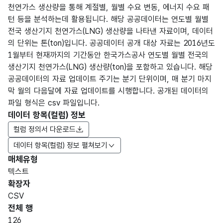
천연가스 생산량을 통해 계절별, 월별 수요 변동, 에너지 수요 패
턴 등을 분석하는데 활용됩니다. 해당 공공데이터는 연도별 월별
전국 생산기지 천연가스(LNG) 생산량을 나타낸 자료이며, 데이터
의 단위는 톤(ton)입니다. 공공데이터 공개 대상 자료는 2016년도
1월부터 현재까지의 기간동안 한국가스공사 연도별 월별 전국의
생산기지 천연가스(LNG) 생산량(ton)을 포함하고 있습니다. 해당
공공데이터의 자료 업데이트 주기는 분기 단위이며, 매 분기 마지
막 월의 다음달에 자료 업데이트를 시행합니다. 공개된 데이터의
파일 형식은 csv 파일입니다.
데이터 항목(컬럼) 정보
컬럼 정의서 다운로드
데이터 항목(컬럼) 정보 펼쳐보기
매체유형
항목
텍스트
도메
데이
항목
명
항목
최대
표현
확장자
인분
터타
명
(영문
설명
길이
방식
류
입
CSV
명)
전체 행
데이터 항목 표로 항목명, 항목명(영문명), 항목 설명, 도메인분류
126