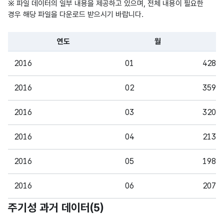
※ 파일 데이터의 일부 내용을 제공하고 있으며, 전체 내용이 필요한
경우 해당 파일을 다운로드 받으시기 바랍니다.
연도
월
파일 데이터의 일부 내용의 표로 센터명, 프로그램명, 강습요일,
2016
01
4288
2016
02
3592
2016
03
3201
2016
04
2135
2016
05
1989
2016
06
2076
주기성 과거 데이터(
5
)
2016
07
2300