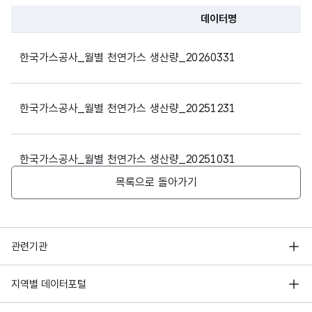
2016
08
2278
데이터명
파일 데이터의 과거 데이터표로 데이터명, 등록일로 구성되어있
2016
09
2046
한국가스공사_월별 천연가스 생산량_20260331
2016
10
2523
한국가스공사_월별 천연가스 생산량_20251231
2016
11
3473
2016
12
3912
한국가스공사_월별 천연가스 생산량_20251031
목록으로 돌아가기
2017
01
4207
한국가스공사_월별 천연가스 생산량_20250630
2017
02
3804
행정안전부
관련기관
2017
03
3427
한국가스공사_월별 천연가스 생산량_20250531
한국지능정보사회진흥원
서울 열린데이터광장
지역별 데이터포털
2017
04
2420
오픈데이터포럼
경기데이터드림