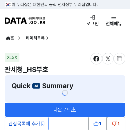
콘텐츠 바로가기
푸터 바로가기
이 누리집은 대한민국 공식 전자정부 누리집입니다.
DATA.GO.KR 공공데이터포털
로그인
전체메뉴
공공데이터
홈
데이터목록
XLSX
새창 열림
새창 열림
새창
관세청_HS부호
Quick
Summary
다운로드
관심목록에 추가
1
1