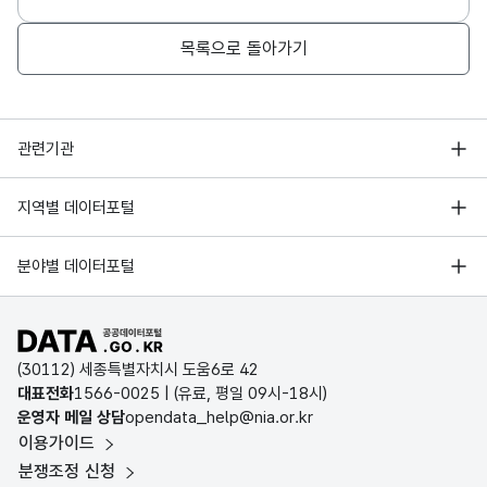
목록으로 돌아가기
행정안전부
관련기관
한국지능정보사회진흥원
서울 열린데이터광장
지역별 데이터포털
오픈데이터포럼
경기데이터드림
기상자료개방포털
국가정보자원관리원
분야별 데이터포털
부산데이터웨이브
국토교통부 공간정보오픈플랫폼
한국지역정보개발원
D-데이터허브
공공데이터포털 바로가기
환경부 환경데이터포털
인천데이터포털
(30112) 세종특별자치시 도움6로 42
문화데이터광장
대표전화
1566-0025
| (유료, 평일 09시-18시)
울산광역시 데이터포털
운영자 메일 상담
opendata_help@nia.or.kr
농림축산식품 공공데이터포털
이용가이드
전남광주통합특별시 빅데이터 플랫폼
보건의료빅데이터개방시스템
분쟁조정 신청
대전광역시 데이터포털