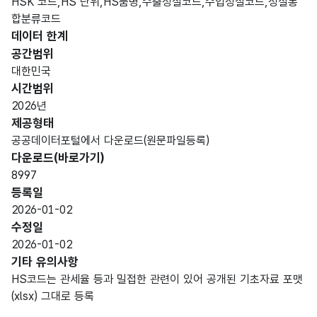
HSK 코드,HS 단위,HS품명,수출성질코드,수입성질코드,성질통
합분류코드
데이터 한계
공간범위
대한민국
시간범위
2026년
제공형태
공공데이터포털에서 다운로드(원문파일등록)
다운로드(바로가기)
8997
등록일
2026-01-02
수정일
2026-01-02
기타 유의사항
HS코드는 관세율 등과 밀접한 관련이 있어 공개된 기초자료 포맷
(xlsx) 그대로 등록