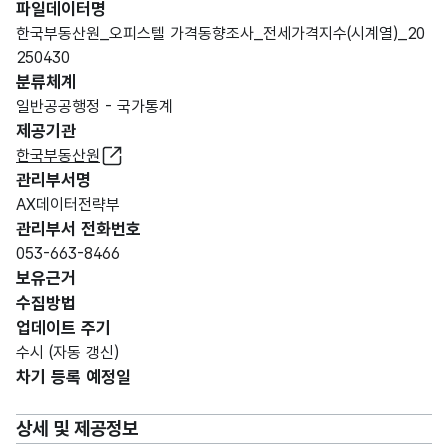
파일데이터명
한국부동산원_오피스텔 가격동향조사_전세가격지수(시계열)_20
250430
분류체계
일반공공행정 - 국가통계
제공기관
한국부동산원
관리부서명
AX데이터전략부
관리부서 전화번호
053-663-8466
보유근거
수집방법
업데이트 주기
수시 (자동 갱신)
차기 등록 예정일
상세 및 제공정보