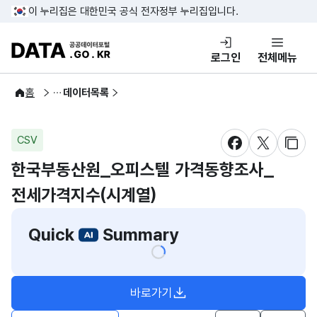
콘텐츠 바로가기
푸터 바로가기
이 누리집은 대한민국 공식 전자정부 누리집입니다.
DATA.GO.KR 공공데이터포털
로그인
전체메뉴
공공데이터
홈
데이터목록
CSV
새창 열림
새창 열림
새창
한국부동산원_오피스텔 가격동향조사_
전세가격지수(시계열)
Quick
Summary
바로가기
새창열림