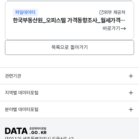
파일데이터
외부 제공처
한국부동산원_오피스텔 가격동향조사_월세가격지수(규모별)
바로가기
목록으로 돌아가기
행정안전부
관련기관
한국지능정보사회진흥원
서울 열린데이터광장
지역별 데이터포털
오픈데이터포럼
경기데이터드림
기상자료개방포털
국가정보자원관리원
분야별 데이터포털
부산데이터웨이브
국토교통부 공간정보오픈플랫폼
한국지역정보개발원
D-데이터허브
공공데이터포털 바로가기
환경부 환경데이터포털
인천데이터포털