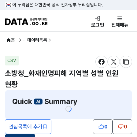
콘텐츠 바로가기
푸터 바로가기
이 누리집은 대한민국 공식 전자정부 누리집입니다.
DATA.GO.KR 공공데이터포털
로그인
전체메뉴
공공데이터
홈
데이터목록
CSV
새창 열림
새창 열림
새창
소방청_화재인명피해 지역별 성별 인원
현황
Quick
Summary
관심목록에 추가
0
0