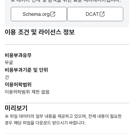
※ 데이터 연계 및 검색을 위한 표준 메타데이터입니다.
수량_
9|99|
(201
남자
(NU
3
수
999
Schema.org
DCAT
7)
인
MER
사람
IC)
의
이용 조건 및 라이선스 정보
수를
지역
별로
비용부과유무
나타
무료
낸 것
비용부과기준 및 단위
건
2017
이용허락범위
년
이용허락범위 제한 없음
화재
로
미리보기
인한
인명
※ 파일 데이터의 일부 내용을 제공하고 있으며, 전체 내용이 필요한
피해
숫자
경우 해당 파일을 다운로드 받으시기 바랍니다.
여
중
형
수량_
9|99|