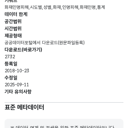
키워드
인명
화재인명피해,시도별,성별,화재,인명피해,화재인명,통계
피해
데이터 한계
에
고정
공간범위
대해
문자
명칭_
해당
시간범위
구분
지역
형
4
명
없음
제공형태
별로
(CHA
공공데이터포털에서 다운로드(원문파일등록)
나누
R)
다운로드(바로가기)
어
2732
표시
등록일
한 것
2018-10-23
수정일
2017
2025-09-11
년
기타 유의사항
화재
로
표준 메타데이터
인한
인명
피해
숫자
남
중
형