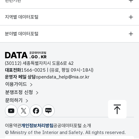
관련기관
이
숫자
경기
440
204
7
415
165
4
성별
한국지능정보사회진흥원
확실
형
서울 열린데이터광장
미상
수량_
지역별 데이터포털
하거
(NU
2
9|99
오픈데이터포럼
강원
92
43
12
91
28
8
(201
수
경기데이터드림
나
MER
7)
기상자료개방포털
국가정보자원관리원
분야별 데이터포털
분명
IC)
부산데이터웨이브
충북
92
49
7
38
12
4
하지
국토교통부 공간정보오픈플랫폼
한국지역정보개발원
않은
D-데이터허브
공공데이터포털 바로가기
충남
29
18
2
44
14
4
환경부 환경데이터포털
사람
인천데이터포털
(30112) 세종특별자치시 도움6로 42
의
문화데이터광장
전북
58
26
41
15
4
대표전화
1566-0025
| (유료, 평일 09시-18시)
수를
울산광역시 데이터포털
운영자 메일 상담
opendata_help@nia.or.kr
농림축산식품 공공데이터포털
지역
이용가이드
전남
70
48
70
40
7
전남광주통합특별시 빅데이터 플랫폼
별로
보건의료빅데이터개방시스템
분쟁조정 신청
나타
대전광역시 데이터포털
경북
108
44
2
86
41
9
문의하기
식품의약품안전처 데이터포털
낸 것
세종특별자치시 데이터포털
교육통계서비스
유튜브
X
페이스북
블로그
경남
72
38
90
40
1
2016
충청북도 데이터허브
년
이용약관
개인정보처리방침
공공데이터포털 소개
제주
17
5
2
4
11
1
화재
© Ministry of the Interior and Safety. All rights reserved.