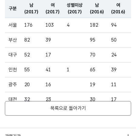
(201
여자
(NU
3
남
여
성별미상
남
여
수
999
구분
7)
인
MER
(2017)
(2017)
(2017)
(2016)
(2016)
(
사람
IC)
파일 데이터의 일부 내용의 표로 센터명, 프로그램명, 강습요일,
의
서울
176
103
4
182
94
1
수를
지역
부산
82
39
95
50
6
별로
나타
대구
52
17
70
24
5
낸 것
인천
55
41
1
65
39
6
2017
년
광주
20
16
19
11
1
화재
로
대전
32
23
30
17
2
인한
목록으로 돌아가기
인명
울산
19
20
2
52
17
2
피해
중
세종
8
2
9
5
4
성별
행정안전부