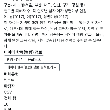
구분: 시·도명(서울, 부산, 대구, 인천, 경기, 강원 등)
연도별 피해자 수: 각 연도별 남자·여자·성별미상 인원
예: 남(2017), 여(2017), 성별미상(2017)
이 자료는 지역별 화재 안전 취약성을 파악할 수 있는 기초 자료
로, 대도시의 피해 집중 현상, 남성 피해자 비중 우세, 지역 간 편
차를 보여줍니다. 인명피해가 집중되는 지역에 예방 인프라 보강,
화재 안전 교육 강화, 지역 맞춤형 대응 전략을 수립할 수 있습니
다.
데이터 항목(컬럼) 정보
컬럼 정의서 다운로드
데이터 항목(컬럼) 정보 펼쳐보기
매체유형
항목
텍스트
도메
데이
항목
명
항목
최대
표현
확장자
인분
터타
명
(영문
설명
길이
방식
류
입
CSV
명)
전체 행
데이터 항목 표로 항목명, 항목명(영문명), 항목 설명, 도메인분류
18
화재