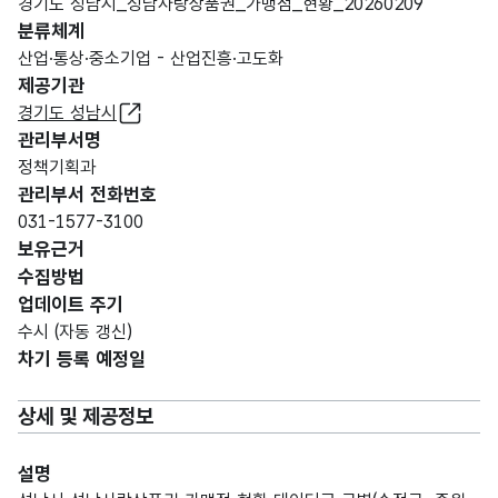
경기도 성남시_성남사랑상품권_가맹점_현황_20260209
분류체계
산업·통상·중소기업 - 산업진흥·고도화
제공기관
경기도 성남시
관리부서명
정책기획과
관리부서 전화번호
031-1577-3100
보유근거
수집방법
업데이트 주기
수시 (자동 갱신)
차기 등록 예정일
상세 및 제공정보
설명