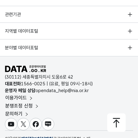
행정안전부
관련기관
한국지능정보사회진흥원
서울 열린데이터광장
지역별 데이터포털
오픈데이터포럼
경기데이터드림
기상자료개방포털
국가정보자원관리원
분야별 데이터포털
부산데이터웨이브
국토교통부 공간정보오픈플랫폼
한국지역정보개발원
D-데이터허브
공공데이터포털 바로가기
환경부 환경데이터포털
인천데이터포털
(30112) 세종특별자치시 도움6로 42
문화데이터광장
대표전화
1566-0025
| (유료, 평일 09시-18시)
울산광역시 데이터포털
운영자 메일 상담
opendata_help@nia.or.kr
농림축산식품 공공데이터포털
이용가이드
전남광주통합특별시 빅데이터 플랫폼
보건의료빅데이터개방시스템
분쟁조정 신청
대전광역시 데이터포털
문의하기
식품의약품안전처 데이터포털
세종특별자치시 데이터포털
교육통계서비스
유튜브
X
페이스북
블로그
충청북도 데이터허브