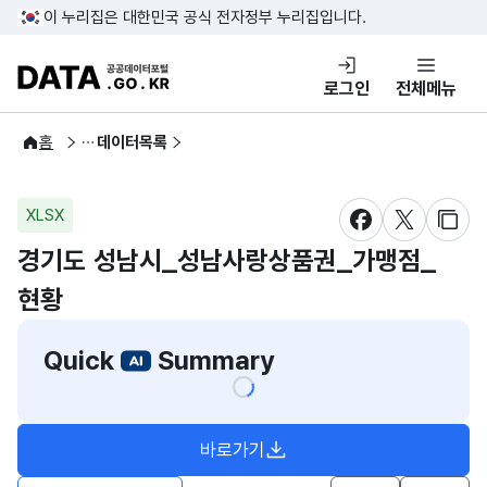
콘텐츠 바로가기
푸터 바로가기
이 누리집은 대한민국 공식 전자정부 누리집입니다.
DATA.GO.KR 공공데이터포털
로그인
전체메뉴
공공데이터
홈
데이터목록
XLSX
새창 열림
새창 열림
새창
경기도 성남시_성남사랑상품권_가맹점_
현황
Quick
Summary
바로가기
새창열림