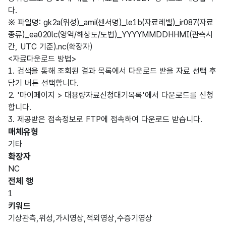
다.
※ 파일명: gk2a(위성)_ami(센서명)_le1b(자료레벨)_ir087(자료
종류)_ea020lc(영역/해상도/도법)_YYYYMMDDHHMI(관측시
간, UTC 기준).nc(확장자)
<자료다운로드 방법>
1. 검색을 통해 조회된 결과 목록에서 다운로드 받을 자료 선택 후
담기 버튼 선택합니다.
2. '마이페이지 > 대용량자료신청대기목록'에서 다운로드를 신청
합니다.
3. 제공받은 접속정보로 FTP에 접속하여 다운로드 받습니다.
매체유형
기타
확장자
NC
전체 행
1
키워드
기상관측,위성,가시영상,적외영상,수증기영상