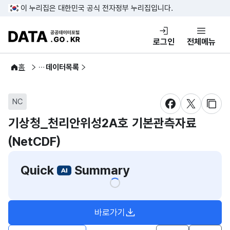
콘텐츠 바로가기
푸터 바로가기
이 누리집은 대한민국 공식 전자정부 누리집입니다.
DATA.GO.KR 공공데이터포털
로그인
전체메뉴
공공데이터
홈
데이터목록
NC
새창 열림
새창 열림
새창
기상청_천리안위성2A호 기본관측자료
(NetCDF)
Quick
Summary
바로가기
새창열림