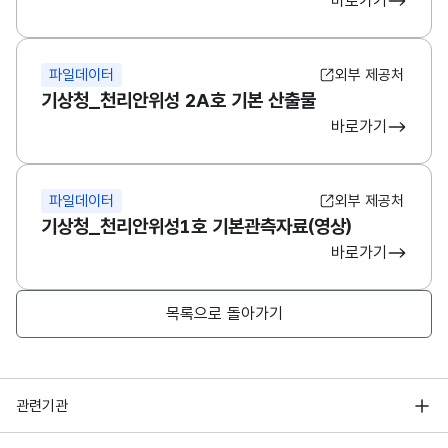
바로가기
파일데이터
외부 제공처
기상청_천리안위성 2A호 기본 산출물
바로가기
파일데이터
외부 제공처
기상청_천리안위성1호 기본관측자료(영상)
바로가기
목록으로 돌아가기
행정안전부
관련기관
한국지능정보사회진흥원