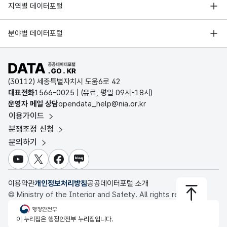
서울 열린데이터광장
지역별 데이터포털
오픈데이터포럼
경기데이터드림
기상자료개방포털
국가정보자원관리원
분야별 데이터포털
부산데이터웨이브
국토교통부 공간정보오픈플랫폼
한국지역정보개발원
D-데이터허브
공공데이터포털 바로가기
환경부 환경데이터포털
인천데이터포털
(30112) 세종특별자치시 도움6로 42
문화데이터광장
대표전화
1566-0025
| (유료, 평일 09시-18시)
울산광역시 데이터포털
운영자 메일 상담
opendata_help@nia.or.kr
농림축산식품 공공데이터포털
이용가이드
전남광주통합특별시 빅데이터 플랫폼
보건의료빅데이터개방시스템
분쟁조정 신청
대전광역시 데이터포털
문의하기
식품의약품안전처 데이터포털
세종특별자치시 데이터포털
교육통계서비스
유튜브
X
페이스북
블로그
충청북도 데이터허브
이용약관
개인정보처리방침
공공데이터포털 소개
© Ministry of the Interior and Safety. All rights reserved.
행정안전부
이 누리집은 행정안전부 누리집입니다.