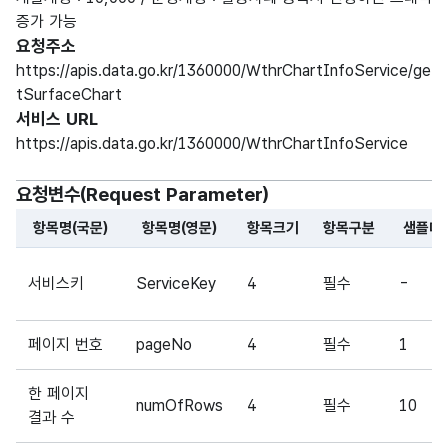
증가 가능
요청주소
https://apis.data.go.kr/1360000/WthrChartInfoService/ge
tSurfaceChart
서비스 URL
https://apis.data.go.kr/1360000/WthrChartInfoService
요청변수(Request Parameter)
항목명(국문)
항목명(영문)
항목크기
항목구분
샘플데
해당 오픈API의 요청변수(Request Parameter) 항목에 
서비스키
ServiceKey
4
필수
-
페이지 번호
pageNo
4
필수
1
한 페이지
numOfRows
4
필수
10
결과 수