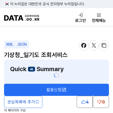
콘텐츠 바로가기
푸터 바로가기
이 누리집은 대한민국 공식 전자정부 누리집입니다.
DATA.GO.KR 공공데이터포털
로그인
전체메뉴
XML
JSON
새창 열림
새창 열림
새창
기상청_일기도 조회서비스
Quick
Summary
활용신청
관심목록에 추가
4
0
이 페이지의 구성