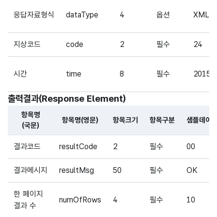
응답자료형식
dataType
4
옵션
XML
지상코드
code
2
필수
24
시간
time
8
필수
20151
출력결과(Response Element)
항목명
항목명(영문)
항목크기
항목구분
샘플데이
(국문)
해당 오픈API의 출력결과(Response Element) 항목에 대
결과코드
resultCode
2
필수
00
결과메시지
resultMsg
50
필수
OK
한 페이지
numOfRows
4
필수
10
결과 수