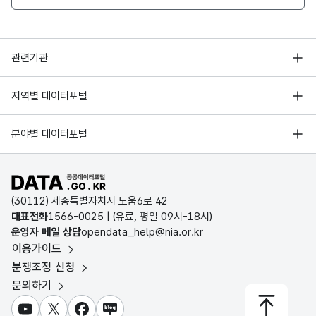
행정안전부
관련기관
한국지능정보사회진흥원
서울 열린데이터광장
지역별 데이터포털
오픈데이터포럼
경기데이터드림
기상자료개방포털
국가정보자원관리원
분야별 데이터포털
부산데이터웨이브
국토교통부 공간정보오픈플랫폼
한국지역정보개발원
D-데이터허브
공공데이터포털 바로가기
환경부 환경데이터포털
인천데이터포털
(30112) 세종특별자치시 도움6로 42
문화데이터광장
대표전화
1566-0025
| (유료, 평일 09시-18시)
울산광역시 데이터포털
운영자 메일 상담
opendata_help@nia.or.kr
농림축산식품 공공데이터포털
이용가이드
전남광주통합특별시 빅데이터 플랫폼
보건의료빅데이터개방시스템
분쟁조정 신청
대전광역시 데이터포털
문의하기
식품의약품안전처 데이터포털
세종특별자치시 데이터포털
교육통계서비스