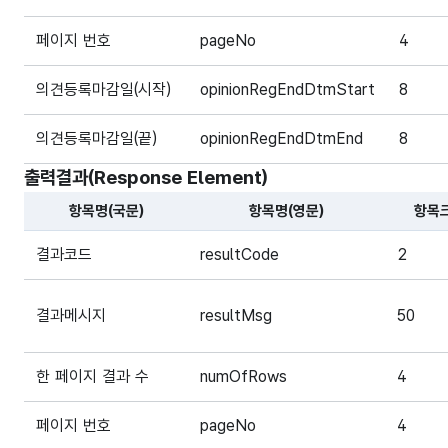
페이지 번호
pageNo
4
의견등록마감일(시작)
opinionRegEndDtmStart
8
의견등록마감일(끝)
opinionRegEndDtmEnd
8
출력결과(Response Element)
항목명(국문)
항목명(영문)
항목
해당 오픈API의 출력결과(Response Element) 항목에 
결과코드
resultCode
2
결과메시지
resultMsg
50
한 페이지 결과 수
numOfRows
4
페이지 번호
pageNo
4