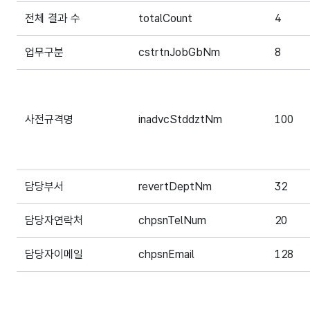
전체 결과 수
totalCount
4
업무구분
cstrtnJobGbNm
8
사전규격명
inadvcStddztNm
100
담당부서
revertDeptNm
32
담당자연락처
chpsnTelNum
20
담당자이메일
chpsnEmail
128