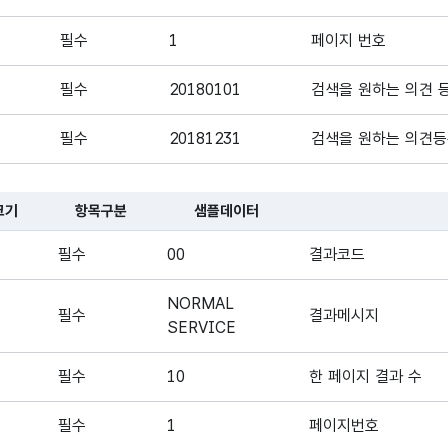
필수
1
페이지 번호
필수
20180101
검색을 원하는 의견 등
필수
20181231
검색을 원하는 의견등
크기
항목구분
샘플데이터
대한 표로, 국문항목명, 영문 항목명, 항목크기, 항목구분, 샘플데이터,
필수
00
결과코드
NORMAL
필수
결과메시지
SERVICE
필수
10
한 페이지 결과 수
필수
1
페이지번호