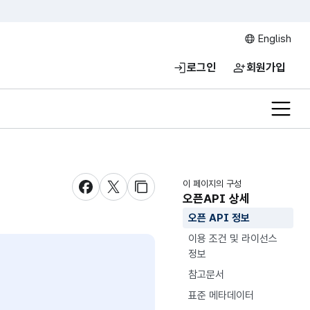
English
로그인
회원가입
전체메
이 페이지의 구성
새창 열림
새창 열림
새창 열림
오픈API 상세
오픈 API 정보
이용 조건 및 라이선스
정보
참고문서
표준 메타데이터