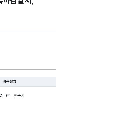
록마감일시,
항목설명
, 항목 설명순으로 나열됩니다.
발급받은 인증키