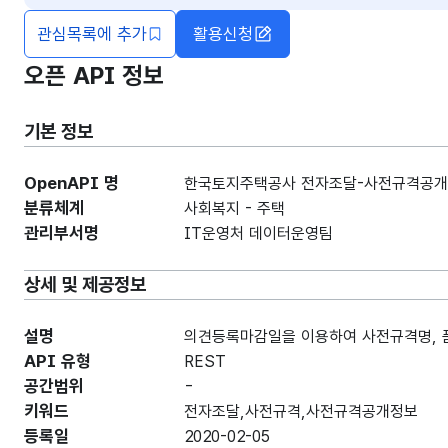
관심목록에 추가
활용신청
오픈 API 정보
기본 정보
OpenAPI 명
한국토지주택공사 전자조달-사전규격공
분류체계
사회복지 - 주택
관리부서명
IT운영처 데이터운영팀
상세 및 제공정보
설명
의견등록마감일을 이용하여 사전규격명, 
API 유형
REST
공간범위
-
키워드
전자조달,사전규격,사전규격공개정보
등록일
2020-02-05