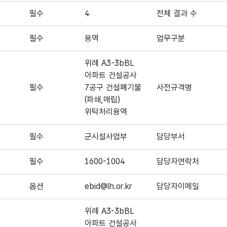
필수
4
전체 결과 수
필수
용역
업무구분
위례 A3-3bBL
아파트 건설공사
필수
7공구 건설폐기물
사전규격명
(파쇄,매립)
위탁처리용역
필수
군시설사업부
담당부서
필수
1600-1004
담당자연락처
옵션
ebid@lh.or.kr
담당자이메일
위례 A3-3bBL
아파트 건설공사