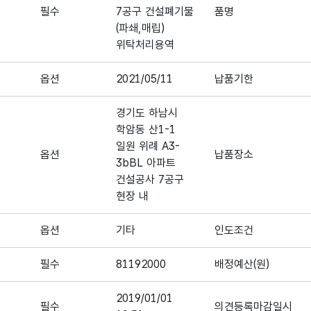
필수
7공구 건설폐기물
품명
(파쇄,매립)
위탁처리용역
옵션
2021/05/11
납품기한
경기도 하남시
학암동 산1-1
일원 위례 A3-
옵션
납품장소
3bBL 아파트
건설공사 7공구
현장 내
옵션
기타
인도조건
필수
81192000
배정예산(원)
2019/01/01
필수
의견등록마감일시