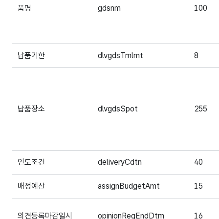
품명
gdsnm
100
납품기한
dlvgdsTmlmt
8
납품장소
dlvgdsSpot
255
인도조건
deliveryCdtn
40
배정예산
assignBudgetAmt
15
의견등록마감일시
opinionRegEndDtm
16