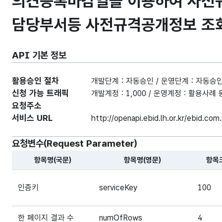
의견등록마감일을 이용하여 사전규
담당부서등 사전규격공개정보 조
API 기본 정보
활용승인 절차
개발단계 : 자동승인 / 운영단계 : 자동승
신청 가능 트래픽
개발계정 : 1,000 / 운영계정 : 활용사
요청주소
서비스 URL
http://openapi.ebid.lh.or.kr/ebid.co
요청변수(Request Parameter)
항목명(국문)
항목명(영문)
항목
해당 오픈API의 요청변수(Request Parameter) 항목에
인증키
serviceKey
100
한 페이지 결과 수
numOfRows
4