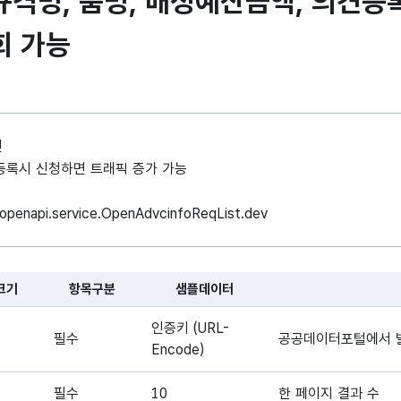
격명, 품명, 배정예산금액, 의견등
회 가능
인
례 등록시 신청하면 트래픽 증가 가능
m.openapi.service.OpenAdvcinfoReqList.dev
크기
항목구분
샘플데이터
 대한 표로, 국문항목명, 영문 항목명, 항목크기, 항목구분, 샘플데이터
인증키 (URL-
필수
공공데이터포털에서 
Encode)
필수
10
한 페이지 결과 수