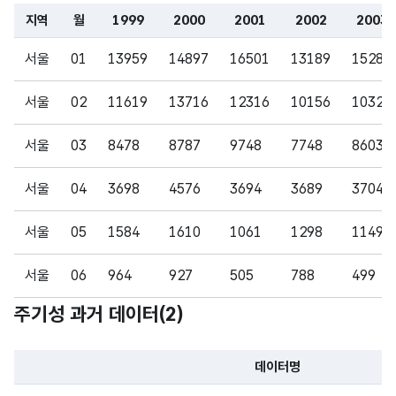
2002
2002
5
(VAR
지역
월
1999
2000
2001
2002
2003
CHA
파일 데이터의 일부 내용의 표로 센터명, 프로그램명, 강습요일,
R)
서울
01
13959
14897
16501
13189
15289
가변
서울
02
11619
13716
12316
10156
10320
문자
형
서울
03
8478
8787
9748
7748
8603
2003
2003
5
(VAR
CHA
서울
04
3698
4576
3694
3689
3704
R)
서울
05
1584
1610
1061
1298
1149
가변
문자
서울
06
964
927
505
788
499
형
2004
2004
5
주기성 과거 데이터(
2
)
(VAR
서울
07
1718
2047
1611
1407
845
CHA
R)
서울
08
1983
1747
2098
908
817
데이터명
파일 데이터의 과거 데이터표로 데이터명, 등록일로 구성되어있