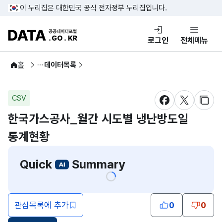
콘텐츠 바로가기
푸터 바로가기
이 누리집은 대한민국 공식 전자정부 누리집입니다.
DATA.GO.KR 공공데이터포털
로그인
전체메뉴
공공데이터
홈
데이터목록
CSV
새창 열림
새창 열림
새창
한국가스공사_월간 시도별 냉난방도일
통계현황
Quick
Summary
관심목록에 추가
0
0