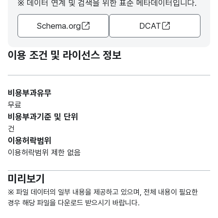
※ 데이터 연계 및 검색을 위한 표준 메타데이터입니다.
R)
Schema.org
DCAT
가변
문자
형
이용 조건 및 라이선스 정보
2000
2000
5
(VAR
CHA
R)
비용부과유무
무료
가변
비용부과기준 및 단위
문자
건
형
2001
2001
5
이용허락범위
(VAR
이용허락범위 제한 없음
CHA
R)
미리보기
가변
※ 파일 데이터의 일부 내용을 제공하고 있으며, 전체 내용이 필요한
문자
경우 해당 파일을 다운로드 받으시기 바랍니다.
형