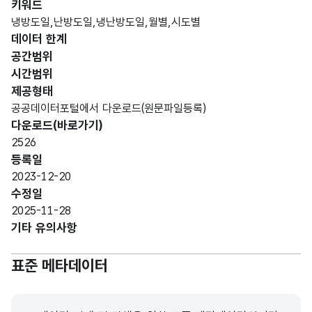
키워드
문자
냉방도일,난방도일,냉난방도일,월별,시도별
형
데이터 한계
지역
지역
2
(VAR
공간범위
CHA
시간범위
R)
제공형태
공공데이터포털에서 다운로드(원문파일등록)
가변
다운로드(바로가기)
문자
2526
형
월
월
2
등록일
(VAR
2023-12-20
CHA
수정일
R)
2025-11-28
기타 유의사항
가변
문자
표준 메타데이터
형
1999
1999
5
(VAR
CHA