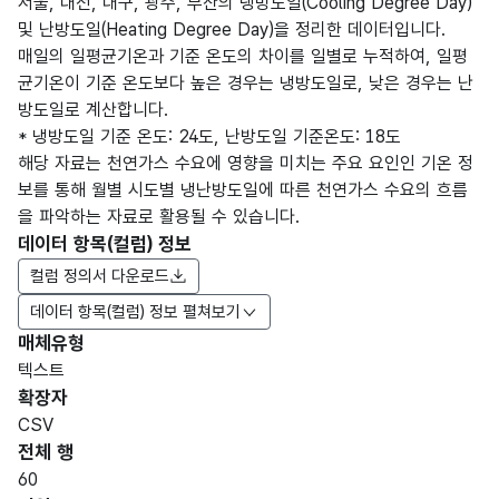
서울, 대전, 대구, 광주, 부산의 냉방도일(Cooling Degree Day)
및 난방도일(Heating Degree Day)을 정리한 데이터입니다.
매일의 일평균기온과 기준 온도의 차이를 일별로 누적하여, 일평
균기온이 기준 온도보다 높은 경우는 냉방도일로, 낮은 경우는 난
방도일로 계산합니다.
* 냉방도일 기준 온도: 24도, 난방도일 기준온도: 18도
해당 자료는 천연가스 수요에 영향을 미치는 주요 요인인 기온 정
보를 통해 월별 시도별 냉난방도일에 따른 천연가스 수요의 흐름
을 파악하는 자료로 활용될 수 있습니다.
데이터 항목(컬럼) 정보
컬럼 정의서 다운로드
데이터 항목(컬럼) 정보 펼쳐보기
매체유형
항목
텍스트
도메
데이
항목
명
항목
최대
표현
확장자
인분
터타
명
(영문
설명
길이
방식
류
입
CSV
명)
전체 행
데이터 항목 표로 항목명, 항목명(영문명), 항목 설명, 도메인분류
60
가변