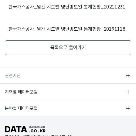
가변
서울
09
900
524
887
546
284
한국가스공사_월간 시도별 냉난방도일 통계현황_20211231
문자
형
서울
10
3057
2872
1657
4140
3350
2005
2005
5
(VAR
한국가스공사_월간 시도별 냉난방도일 통계현황_20191118
CHA
서울
11
7284
8035
7869
10061
6125
R)
목록으로 돌아가기
서울
12
13082
12767
13810
12133
12824
가변
문자
대전
01
13573
14259
15065
12107
14681
형
2006
2006
5
행정안전부
(VAR
관련기관
대전
02
11268
13316
11467
10500
10171
CHA
한국지능정보사회진흥원
R)
서울 열린데이터광장
지역별 데이터포털
대전
03
8606
8890
9090
7060
8339
오픈데이터포럼
경기데이터드림
가변
기상자료개방포털
대전
04
4002
4534
3700
3110
3602
국가정보자원관리원
분야별 데이터포털
문자
부산데이터웨이브
국토교통부 공간정보오픈플랫폼
형
한국지역정보개발원
2007
2007
5
대전
05
1715
1854
1168
1440
1196
D-데이터허브
(VAR
공공데이터포털 바로가기
환경부 환경데이터포털
CHA
인천데이터포털