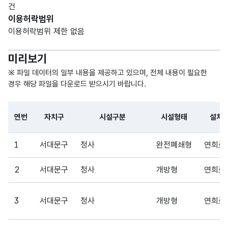
건
설치
형
0
이용허락범위
위치
(VAR
이용허락범위 제한 없음
CHA
R)
미리보기
가변
※ 파일 데이터의 일부 내용을 제공하고 있으며, 전체 내용이 필요한
문자
경우 해당 파일을 다운로드 받으시기 바랍니다.
설치
형
위치
0
(VAR
상세
연번
자치구
시설구분
시설형태
설치
CHA
R)
파일 데이터의 일부 내용의 표로 센터명, 프로그램명, 강습요일,
1
서대문구
청사
완전폐쇄형
연희로2
가변
2
서대문구
청사
문자
개방형
연희로2
규모
형
(제곱
0
(VAR
미터)
3
서대문구
청사
개방형
연희로1
CHA
R)