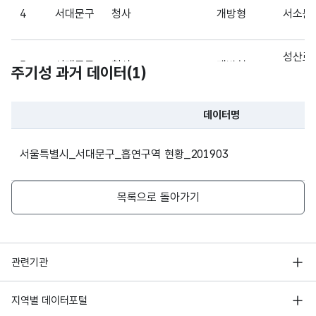
4
서대문구
청사
개방형
서소문
가변
문자
설치
형
성산로
0
5
서대문구
청사
개방형
주기성 과거 데이터(
1
)
일
(VAR
9
CHA
R)
성산로
데이터명
6
서대문구
청사
개방형
9
파일 데이터의 과거 데이터표로 데이터명, 등록일로 구성되어있
가변
서울특별시_서대문구_흡연구역 현황_201903
문자
성산로
7
서대문구
청사
개방형
설치
형
9
0
주체
(VAR
목록으로 돌아가기
CHA
8
서대문구
청사
개방형
통일로1
R)
행정안전부
가변
관련기관
9
서대문구
청사
완전폐쇄형
통일로
문자
한국지능정보사회진흥원
관리
형
서울 열린데이터광장
10
서대문구
청사
개방형
충정로
지역별 데이터포털
0
여부
(VAR
오픈데이터포럼