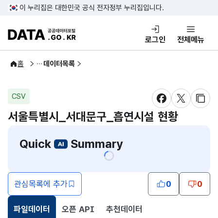
콘텐츠 바로가기
푸터 바로가기
이 누리집은 대한민국 공식 전자정부 누리집입니다.
DATA.GO.KR 공공데이터포털
로그인
전체메뉴
공공데이터
홈
데이터목록
CSV
새창 열림
새창 열림
새창
서울특별시_서대문구_흡연시설 현황
Quick
Summary
관심목록에 추가
0
0
파일데이터
오픈 API
추천데이터
선택됨