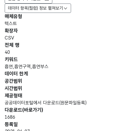
데이터 항목(컬럼) 정보 펼쳐보기
매체유형
항목
텍스트
도메
데이
항목
명
항목
최대
표현
확장자
인분
터타
명
(영문
설명
길이
방식
류
입
CSV
명)
전체 행
데이터 항목 표로 항목명, 항목명(영문명), 항목 설명, 도메인분류
40
가변
키워드
문자
흡연,흡연구역,흡연부스
형
데이터 한계
연번
0
(VAR
공간범위
CHA
시간범위
R)
제공형태
공공데이터포털에서 다운로드(원문파일등록)
가변
다운로드(바로가기)
문자
1686
자치
형
0
등록일
구
(VAR