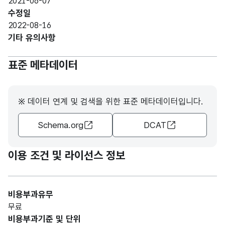
2021-06-07
CHA
수정일
R)
2022-08-16
기타 유의사항
가변
문자
표준 메타데이터
시설
형
0
구분
(VAR
CHA
※ 데이터 연계 및 검색을 위한 표준 메타데이터입니다.
R)
Schema.org
DCAT
가변
문자
시설
형
이용 조건 및 라이선스 정보
0
형태
(VAR
CHA
R)
비용부과유무
무료
가변
비용부과기준 및 단위
문자