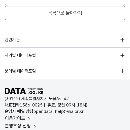
목록으로 돌아가기
행정안전부
관련기관
한국지능정보사회진흥원
서울 열린데이터광장
지역별 데이터포털
오픈데이터포럼
경기데이터드림
기상자료개방포털
국가정보자원관리원
분야별 데이터포털
부산데이터웨이브
국토교통부 공간정보오픈플랫폼
한국지역정보개발원
D-데이터허브
공공데이터포털 바로가기
환경부 환경데이터포털
인천데이터포털
(30112) 세종특별자치시 도움6로 42
문화데이터광장
대표전화
1566-0025
| (유료, 평일 09시-18시)
울산광역시 데이터포털
운영자 메일 상담
opendata_help@nia.or.kr
농림축산식품 공공데이터포털
이용가이드
전남광주통합특별시 빅데이터 플랫폼
보건의료빅데이터개방시스템
분쟁조정 신청
대전광역시 데이터포털