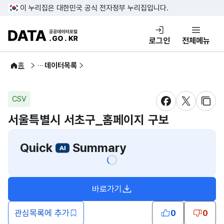
콘텐츠 바로가기
푸터 바로가기
이 누리집은 대한민국 공식 전자정부 누리집입니다.
DATA.GO.KR 공공데이터포털
로그인
전체메뉴
공공데이터
홈
데이터목록
CSV
새창 열림
새창 열림
새창
서울특별시 서초구_홈페이지 구보
Quick
Summary
바로가기
새창열림
관심목록에 추가
0
0