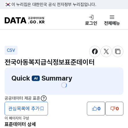
콘텐츠 바로가기
푸터 바로가기
이 누리집은 대한민국 공식 전자정부 누리집입니다.
DATA.GO.KR 공공데이터포털
로그인
전체메뉴
CSV
새창 열림
새창 열림
새창
전국아동복지급식정보표준데이터
Quick
Summary
공공데이터 제공 표준
도움말
관심목록에 추가
0
0
이 페이지의 구성
표준데이터 상세