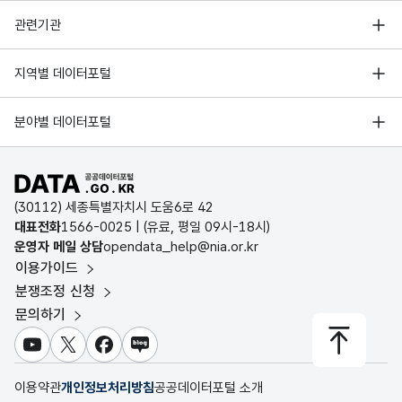
네네치킨 내수점
1
충청북도
청
행정안전부
관련기관
한국지능정보사회진흥원
서울 열린데이터광장
지역별 데이터포털
오픈데이터포럼
경기데이터드림
기상자료개방포털
국가정보자원관리원
킹부대찌개 내수점
1
충청북도
청
분야별 데이터포털
부산데이터웨이브
국토교통부 공간정보오픈플랫폼
한국지역정보개발원
D-데이터허브
공공데이터포털 바로가기
환경부 환경데이터포털
인천데이터포털
(30112) 세종특별자치시 도움6로 42
문화데이터광장
큰통치킨
1
충청북도
청
대표전화
1566-0025
| (유료, 평일 09시-18시)
울산광역시 데이터포털
운영자 메일 상담
opendata_help@nia.or.kr
농림축산식품 공공데이터포털
이용가이드
전남광주통합특별시 빅데이터 플랫폼
보건의료빅데이터개방시스템
분쟁조정 신청
대전광역시 데이터포털
쿡(cook)113
1
충청북도
청
문의하기
식품의약품안전처 데이터포털
세종특별자치시 데이터포털
교육통계서비스
유튜브
X
페이스북
블로그
충청북도 데이터허브
이용약관
개인정보처리방침
공공데이터포털 소개