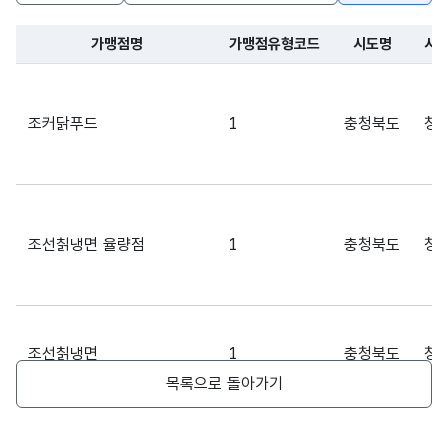
가맹점명
가맹점유형코드
시도명
시
조커닭푸드
1
충청북도
청
조선칡냉면 율량점
1
충청북도
청
조선칡냉면
1
충청북도
청
목록으로 돌아가기