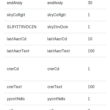
endAnsly
endAnsly
30
필
slryCoRglt
slryCoRglt
1
필
SLRYITRVDCIN
slryItrvDcin
1
필
lastAacrCd
lastAacrCd
10
필
lastAacrText
lastAacrText
100
필
crerCd
crerCd
1
필
crerText
crerText
100
필
yycntNdls
yycntNdls
1
필