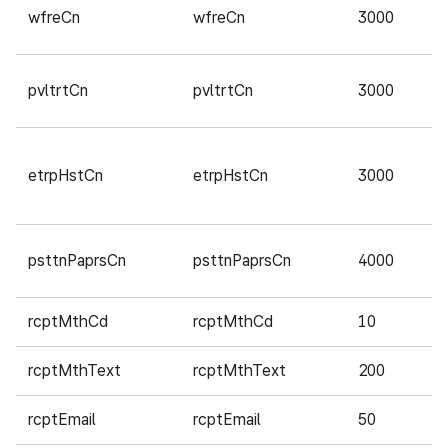
wfreCn
wfreCn
3000
필
pvltrtCn
pvltrtCn
3000
필
etrpHstCn
etrpHstCn
3000
필
psttnPaprsCn
psttnPaprsCn
4000
필
rcptMthCd
rcptMthCd
10
필
rcptMthText
rcptMthText
200
필
rcptEmail
rcptEmail
50
필