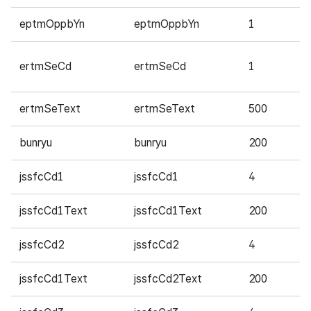
eptmOppbYn
eptmOppbYn
1
필
ertmSeCd
ertmSeCd
1
필
ertmSeText
ertmSeText
500
필
bunryu
bunryu
200
필
jssfcCd1
jssfcCd1
4
필
jssfcCd1Text
jssfcCd1Text
200
필
jssfcCd2
jssfcCd2
4
필
jssfcCd1Text
jssfcCd2Text
200
필