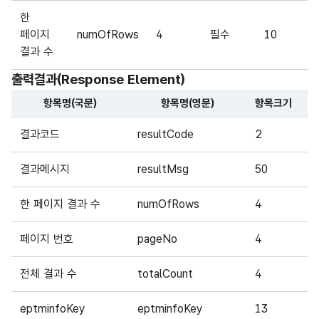
한
페이지
numOfRows
4
필수
10
결과 수
출력결과(Response Element)
항목명(국문)
항목명(영문)
항목크기
항
해당 오픈API의 출력결과(Response Element) 항목에 대
결과코드
resultCode
2
필
결과메시지
resultMsg
50
필
한 페이지 결과 수
numOfRows
4
필
페이지 번호
pageNo
4
필
전체 결과 수
totalCount
4
필
eptminfoKey
eptminfoKey
13
필