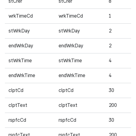
stCrer
stCrer
8
필
wrkTimeCd
wrkTimeCd
1
필
stWrkDay
stWrkDay
2
필
endWrkDay
endWrkDay
2
필
stWrkTime
stWrkTime
4
필
endWrkTime
endWrkTime
4
필
clptCd
clptCd
30
필
clptText
clptText
200
필
rspfcCd
rspfcCd
30
필
rspfcText
rspfcText
200
필