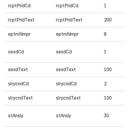
rcptPridCd
rcptPridCd
1
필
rcptPridText
rcptPridText
200
필
eptmNmpr
eptmNmpr
8
필
sexdCd
sexdCd
1
필
sexdText
sexdText
100
필
slrycndCd
slrycndCd
2
필
slrycndText
slrycndText
100
필
stAnsly
stAnsly
30
필