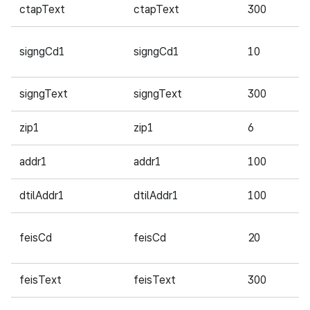
ctapText
ctapText
300
필
signgCd1
signgCd1
10
필
signgText
signgText
300
필
zip1
zip1
6
필
addr1
addr1
100
필
dtilAddr1
dtilAddr1
100
필
feisCd
feisCd
20
필
feisText
feisText
300
필