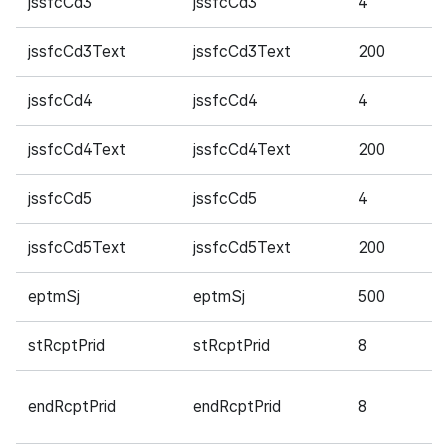
jssfcCd3
jssfcCd3
4
필
jssfcCd3Text
jssfcCd3Text
200
필
jssfcCd4
jssfcCd4
4
필
jssfcCd4Text
jssfcCd4Text
200
필
jssfcCd5
jssfcCd5
4
필
jssfcCd5Text
jssfcCd5Text
200
필
eptmSj
eptmSj
500
필
stRcptPrid
stRcptPrid
8
필
endRcptPrid
endRcptPrid
8
필