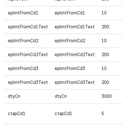
eplmtFromCd1
eplmtFromCd1
10
필
eplmtFromCd1Text
eplmtFromCd1Text
200
필
eplmtFromCd2
eplmtFromCd2
10
필
eplmtFromCd2Text
eplmtFromCd2Text
200
필
eplmtFromCd3
eplmtFromCd3
10
필
eplmtFromCd3Text
eplmtFromCd3Text
200
필
dtyCn
dtyCn
3000
필
ctapCd1
ctapCd1
5
필