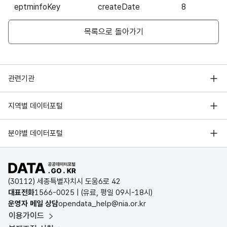
eptminfoKey
createDate
8
필
목록으로 돌아가기
행정안전부
관련기관
한국지능정보사회진흥원
서울 열린데이터광장
지역별 데이터포털
오픈데이터포럼
경기데이터드림
기상자료개방포털
국가정보자원관리원
분야별 데이터포털
부산데이터웨이브
국토교통부 공간정보오픈플랫폼
한국지역정보개발원
D-데이터허브
공공데이터포털 바로가기
환경부 환경데이터포털
인천데이터포털
(30112) 세종특별자치시 도움6로 42
문화데이터광장
대표전화
1566-0025
| (유료, 평일 09시-18시)
울산광역시 데이터포털
운영자 메일 상담
opendata_help@nia.or.kr
농림축산식품 공공데이터포털
이용가이드
전남광주통합특별시 빅데이터 플랫폼
보건의료빅데이터개방시스템