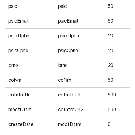
psic
psic
50
필
psicEmail
psicEmail
50
필
psicTlphn
psicTlphn
20
필
psicCpno
psicCpno
20
필
brno
brno
20
필
coNm
coNm
50
필
coIntroUrl
coIntroUrl
500
필
modfDttm
coIntroUrl2
500
필
createDate
modfDttm
8
필