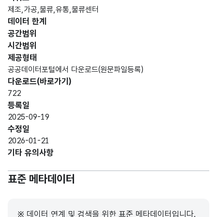
문자
제조,가공,물류,유통,물류센터
업소
업소
명칭_
형
해당
데이터 한계
의
27
명
명
(VAR
없음
명칭
공간범위
CHA
시간범위
R)
제공형태
공공데이터포털에서 다운로드(원문파일등록)
도로
다운로드(바로가기)
명주
722
소법
등록일
에
2025-09-19
따라
수정일
부여
2026-01-21
된
기타 유의사항
도로
명,
표준 메타데이터
건물
번호
로
이루
※ 데이터 연계 및 검색을 위한 표준 메타데이터입니다.