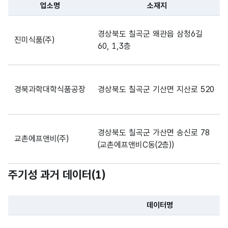
는
업소명
소재지
제외)
파일 데이터의 일부 내용의 표로 센터명, 프로그램명, 강습요일,
경상북도 칠곡군 왜관읍 삼청6길
우편
진미식품(주)
60, 1,3층
물
분류
숫자
를
번호_
형
우편
9999
위해
우편
(NU
5
경북과학대학식품공장
경상북도 칠곡군 기산면 지산로 520
번호
9
지역
번호
MER
마다
IC)
매긴
경상북도 칠곡군 가산면 송신로 78
번호
교촌에프앤비(주)
(교촌에프앤비C동(2층))
가입
된
(9)99
주기성 과거 데이터(
1
)
경상북도 칠곡군 지천면 신동서원길
전화
가변
-
(주)평해식품
12
마다
문자
(9)99
소재
번호_
데이터명
매겨
형
9-
지전
전화
13
파일 데이터의 과거 데이터표로 데이터명, 등록일로 구성되어있
져
(VAR
9999
화
번호