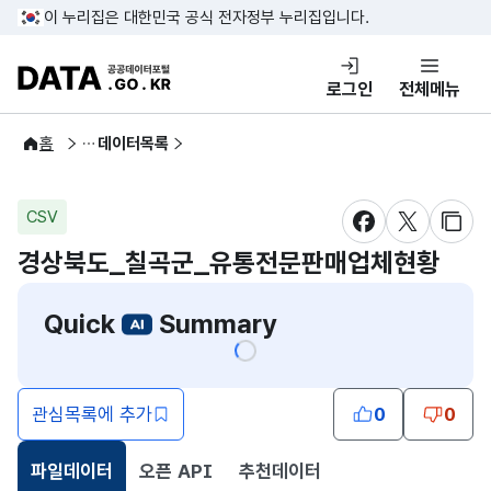
콘텐츠 바로가기
푸터 바로가기
이 누리집은 대한민국 공식 전자정부 누리집입니다.
DATA.GO.KR 공공데이터포털
로그인
전체메뉴
공공데이터
홈
데이터목록
CSV
새창 열림
새창 열림
새창
경상북도_칠곡군_유통전문판매업체현황
Quick
Summary
관심목록에 추가
0
0
파일데이터
오픈 API
추천데이터
선택됨