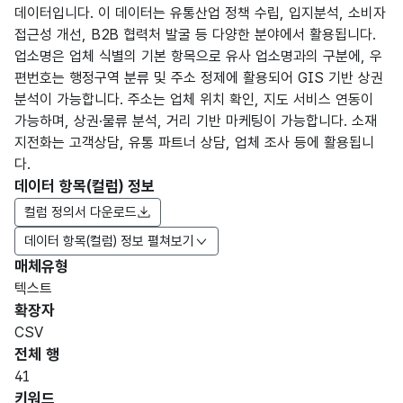
데이터입니다. 이 데이터는 유통산업 정책 수립, 입지분석, 소비자
접근성 개선, B2B 협력처 발굴 등 다양한 분야에서 활용됩니다.
업소명은 업체 식별의 기본 항목으로 유사 업소명과의 구분에, 우
편번호는 행정구역 분류 및 주소 정제에 활용되어 GIS 기반 상권
분석이 가능합니다. 주소는 업체 위치 확인, 지도 서비스 연동이
가능하며, 상권·물류 분석, 거리 기반 마케팅이 가능합니다. 소재
지전화는 고객상담, 유통 파트너 상담, 업체 조사 등에 활용됩니
다.
데이터 항목(컬럼) 정보
컬럼 정의서 다운로드
데이터 항목(컬럼) 정보 펼쳐보기
매체유형
항목
텍스트
도메
데이
항목
명
항목
최대
표현
확장자
인분
터타
명
(영문
설명
길이
방식
류
입
CSV
명)
전체 행
데이터 항목 표로 항목명, 항목명(영문명), 항목 설명, 도메인분류
41
가변
키워드