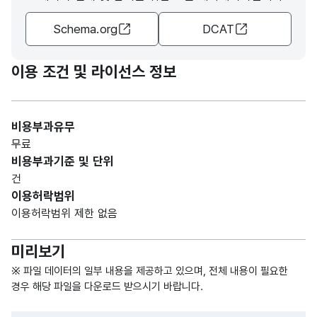
어진
가변
Schema.org
DCAT
주소
문자
/
소재
명칭_
형
해당
도로
72
이용 조건 및 라이선스 정보
지
주소
(VAR
없음
명을
CHA
기준
R)
으로
비용부과유무
하여
무료
건물
비용부과기준 및 단위
에
건
고유
이용허락범위
번호
이용허락범위 제한 없음
를
붙인
미리보기
기본
주소
※ 파일 데이터의 일부 내용을 제공하고 있으며, 전체 내용이 필요한
(상세
경우 해당 파일을 다운로드 받으시기 바랍니다.
주소