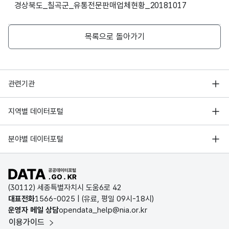
경상북도_칠곡군_유통전문판매업체현황_20181017
있는
CHA
|999
산수원
경상북도 칠곡군 가산면 유학로 957
일정
R)
9-
한
9999
목록으로 돌아가기
번호
경상북도 칠곡군 지천면 신동로2길
성민유통
58
데이
터
행정안전부
관련기관
고정
데이
파일
날짜/
YYY
문자
한국지능정보사회진흥원
경상북도 칠곡군 지천면 창평로 90-
터기
의
시간_
Y-
장안김치
서울 열린데이터광장
형
10
지역별 데이터포털
6
준일
기준
연월
MM-
오픈데이터포럼
(CHA
경기데이터드림
자
이
일
DD
R)
기상자료개방포털
국가정보자원관리원
분야별 데이터포털
되는
부산데이터웨이브
경상북도 칠곡군 약목면 관호7길
일자
국토교통부 공간정보오픈플랫폼
한국지역정보개발원
성화식품
12-12
D-데이터허브
공공데이터포털 바로가기
환경부 환경데이터포털
인천데이터포털
(30112) 세종특별자치시 도움6로 42
문화데이터광장
대표전화
1566-0025
| (유료, 평일 09시-18시)
농업회사법인(주)
경상북도 칠곡군 동명면 봉암7길
울산광역시 데이터포털
운영자 메일 상담
opendata_help@nia.or.kr
농림축산식품 공공데이터포털
정든사람들
71-1
이용가이드
전남광주통합특별시 빅데이터 플랫폼