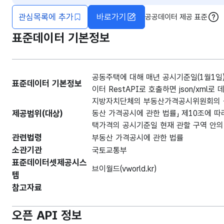
관심목록에 추가
바로가기
공공데이터 제공 표준
도움
표준데이터 기본정보
공동주택에 대해 매년 공시기준일(1월1일
표준데이터 기본정보
이터 RestAPI로 호출하면 json/xml
지방자치단체의 부동산가격공시위원회의 심의
제공범위(대상)
동산 가격공시에 관한 법률」 제10조에 
택가격의 공시기준일 현재 관할 구역 안의
관련법령
부동산 가격공시에 관한 법률
소관기관
국토교통부
표준데이터셋제공시스
브이월드(vworld.kr)
템
참고자료
오픈 API 정보