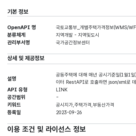
기본 정보
OpenAPI 명
국토교통부_개별주택가격정보(WMS/WF
분류체계
지역개발 - 지역및도시
관리부서명
국가공간정보센터
상세 및 제공정보
공동주택에 대해 매년 공시기준일(1월1일
설명
이터 RestAPI로 호출하면 json/xml
API 유형
LINK
공간범위
-
키워드
공시지가,주택가격,부동산가격
등록일
2023-09-26
이용 조건 및 라이선스 정보