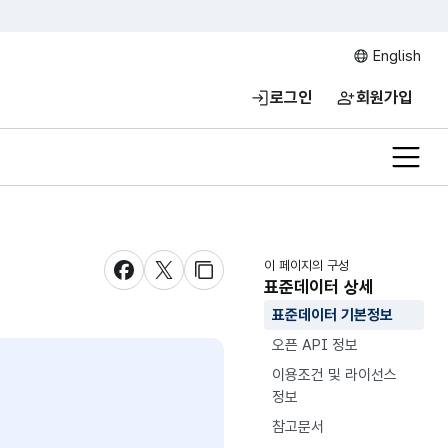
English
로그인
회원가입
전체메
이 페이지의 구성
새창 열림
새창 열림
새창 열림
표준데이터 상세
표준데이터 기본정보
오픈 API 정보
이용조건 및 라이선스
정보
참고문서