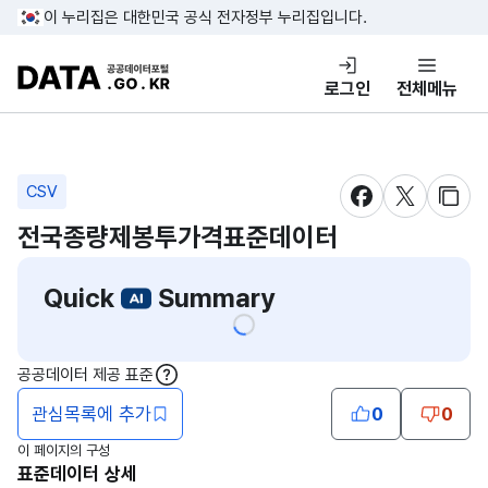
콘텐츠 바로가기
푸터 바로가기
이 누리집은 대한민국 공식 전자정부 누리집입니다.
DATA.GO.KR 공공데이터포털
로그인
전체메뉴
CSV
새창 열림
새창 열림
새창
전국종량제봉투가격표준데이터
Quick
Summary
공공데이터 제공 표준
도움말
관심목록에 추가
0
0
이 페이지의 구성
표준데이터 상세