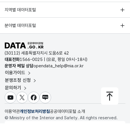
한국지능정보사회진흥원
서울 열린데이터광장
전북특별자치도
장수군
재사용규격봉투
소각용
지역별 데이터포털
오픈데이터포럼
경기데이터드림
전북특별자치도
장수군
규격봉투
매립용
기상자료개방포털
국가정보자원관리원
분야별 데이터포털
부산데이터웨이브
국토교통부 공간정보오픈플랫폼
한국지역정보개발원
전북특별자치도
장수군
재사용규격봉투
매립용
D-데이터허브
공공데이터포털 바로가기
환경부 환경데이터포털
인천데이터포털
전북특별자치도
장수군
규격봉투
소각용
(30112) 세종특별자치시 도움6로 42
문화데이터광장
대표전화
1566-0025
| (유료, 평일 09시-18시)
울산광역시 데이터포털
운영자 메일 상담
opendata_help@nia.or.kr
전북특별자치도
장수군
재사용규격봉투
소각용
농림축산식품 공공데이터포털
이용가이드
전남광주통합특별시 빅데이터 플랫폼
보건의료빅데이터개방시스템
분쟁조정 신청
전북특별자치도
장수군
규격봉투
소각용
대전광역시 데이터포털
문의하기
식품의약품안전처 데이터포털
세종특별자치시 데이터포털
전북특별자치도
장수군
재사용규격봉투
소각용
교육통계서비스
유튜브
X
페이스북
블로그
충청북도 데이터허브
전북특별자치도
장수군
규격봉투
매립용
이용약관
개인정보처리방침
공공데이터포털 소개
© Ministry of the Interior and Safety. All rights reserved.
전북특별자치도
장수군
재사용규격봉투
매립용
행정안전부