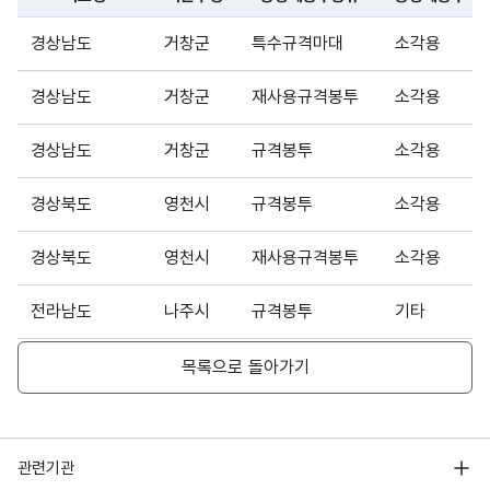
경상남도
거창군
특수규격마대
소각용
경상남도
거창군
재사용규격봉투
소각용
경상남도
거창군
규격봉투
소각용
경상북도
영천시
규격봉투
소각용
경상북도
영천시
재사용규격봉투
소각용
전라남도
나주시
규격봉투
기타
전북특별자치도
장수군
규격봉투
소각용
목록으로 돌아가기
전북특별자치도
장수군
재사용규격봉투
소각용
행정안전부
관련기관
전북특별자치도
장수군
규격봉투
소각용