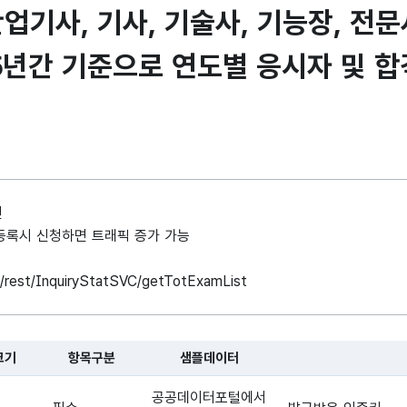
기사, 기사, 기술사, 기능장, 전문
5년간 기준으로 연도별 응시자 및 합
인
례 등록시 신청하면 트래픽 증가 가능
ice/rest/InquiryStatSVC/getTotExamList
크기
항목구분
샘플데이터
 대한 표로, 국문항목명, 영문 항목명, 항목크기, 항목구분, 샘플데이터
공공데이터포털에서