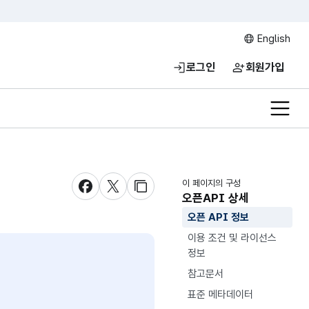
English
로그인
회원가입
전체메
이 페이지의 구성
새창 열림
새창 열림
새창 열림
오픈API 상세
오픈 API 정보
이용 조건 및 라이선스
정보
참고문서
표준 메타데이터