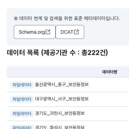
※ 데이터 연계 및 검색을 위한 표준 메타데이터입니다.
Schema.org
DCAT
데이터 목록 (제공기관 수 : 총
222건
)
데이터명
파일 데이터의 과거 데이터표로 데이터명, 등록일로 구성되어있
울산광역시_중구_보안등정보
파일데이터
대구광역시_서구_보안등정보
파일데이터
경기도_과천시_보안등정보
파일데이터
경기도_화성시_보안등정보
파일데이터