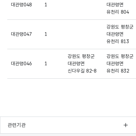
대관령048
1
대관령면
유천리 804
강원도 평창군
대관령047
1
대관령면
유천리 813
강원도 평창군
강원도 평창군
대관령046
1
대관령면
대관령면
신다우길 82-8
유천리 832
강원도 평창군
강원도 평창군
대관령045
1
진부면 경강로
진부면 간평리
4128-27
560-5
강원도 평창군
강원도 평창군
대관령044
1
대관령면
대관령면
행정안전부
관련기관
신다우길 24
유천리 856-6
한국지능정보사회진흥원