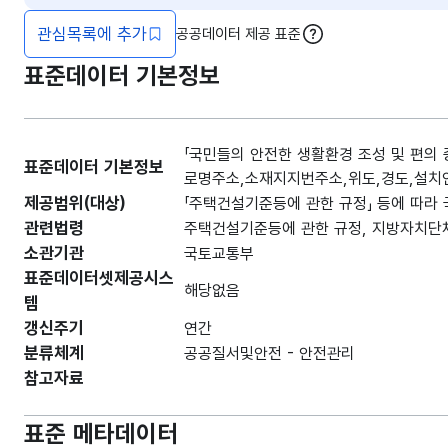
관심목록에 추가
공공데이터 제공 표준
도움말
표준데이터 기본정보
「국민들의 안전한 생활환경 조성 및 편의
표준데이터 기본정보
로명주소,소재지지번주소,위도,경도,설치
제공범위(대상)
「주택건설기준등에 관한 규정」 등에 따라
관련법령
주택건설기준등에 관한 규정, 지방자치단체
소관기관
국토교통부
표준데이터셋제공시스
해당없음
템
갱신주기
연간
분류체계
공공질서및안전 - 안전관리
참고자료
표준 메타데이터