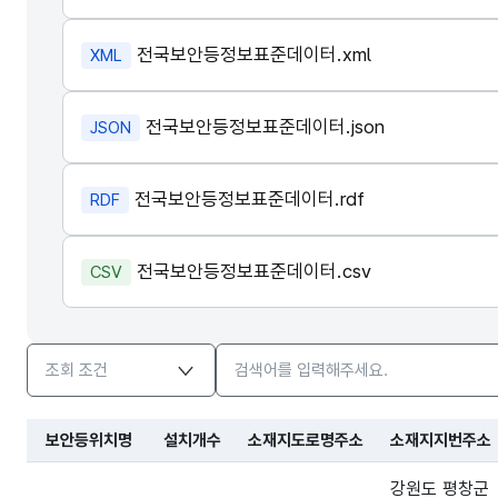
전국보안등정보표준데이터.xml
XML
전국보안등정보표준데이터.json
JSON
전국보안등정보표준데이터.rdf
RDF
전국보안등정보표준데이터.csv
CSV
검색옵션
검색어 입력창
보안등위치명
설치개수
소재지도로명주소
소재지지번주소
강원도 평창군