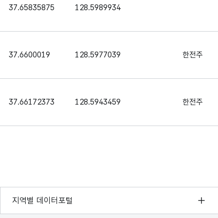
37.65835875
128.5989934
37.6600019
128.5977039
한전주
37.66172373
128.5943459
한전주
37.66607987
128.5943354
한전주
37.66626327
128.5950495
전용주
서울 열린데이터광장
지역별 데이터포털
경기데이터드림