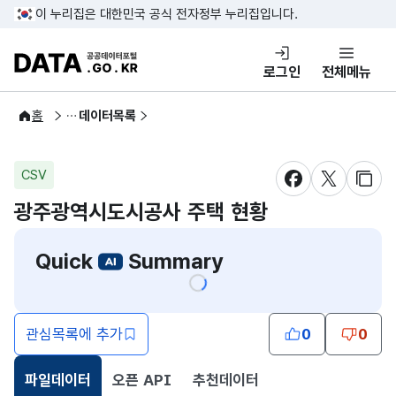
콘텐츠 바로가기
푸터 바로가기
이 누리집은 대한민국 공식 전자정부 누리집입니다.
DATA.GO.KR 공공데이터포털
로그인
전체메뉴
공공데이터
홈
데이터목록
CSV
새창 열림
새창 열림
새창
광주광역시도시공사 주택 현황
Quick
Summary
관심목록에 추가
0
0
파일데이터
오픈 API
추천데이터
선택됨