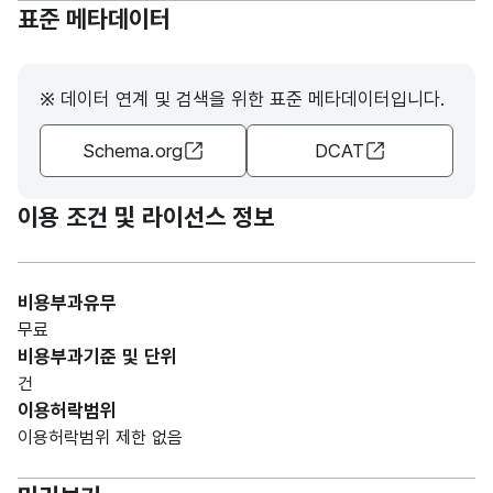
주소
주소
30
표준 메타데이터
(VAR
CHA
R)
※ 데이터 연계 및 검색을 위한 표준 메타데이터입니다.
가변
Schema.org
DCAT
문자
착공
착공
형
20
일
일
(VAR
이용 조건 및 라이선스 정보
CHA
R)
비용부과유무
가변
무료
문자
비용부과기준 및 단위
준공
준공
형
20
건
일
일
(VAR
이용허락범위
CHA
이용허락범위 제한 없음
R)