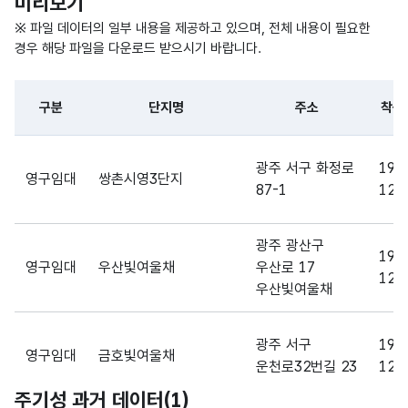
미리보기
가변
문자
※ 파일 데이터의 일부 내용을 제공하고 있으며, 전체 내용이 필요한
사용
사용
형
경우 해당 파일을 다운로드 받으시기 바랍니다.
승인
승인
20
(VAR
일
일
CHA
구분
단지명
주소
착공
R)
파일 데이터의 일부 내용의 표로 센터명, 프로그램명, 강습요일,
숫자
광주 서구 화정로
198
영구임대
쌍촌시영3단지
형
87-1
12-
동수
동수
(NU
5
MER
IC)
광주 광산구
199
영구임대
우산빛여울채
우산로 17
12-
우산빛여울채
숫자
형
세대
세대
(NU
5
수
수
광주 서구
199
영구임대
금호빛여울채
MER
운천로32번길 23
12-
IC)
주기성 과거 데이터(
1
)