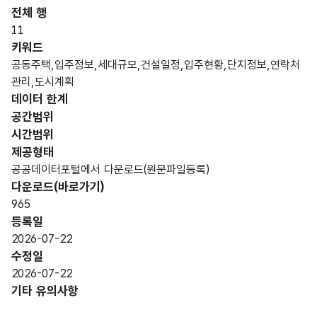
명)
전체 행
데이터 항목 표로 항목명, 항목명(영문명), 항목 설명, 도메인분류
11
가변
키워드
문자
공동주택,입주정보,세대규모,건설일정,입주현황,단지정보,연락처
형
관리,도시계획
구분
구분
10
(VAR
데이터 한계
CHA
공간범위
R)
시간범위
제공형태
가변
공공데이터포털에서 다운로드(원문파일등록)
문자
다운로드(바로가기)
단지
단지
형
30
965
명
명
(VAR
등록일
CHA
2026-07-22
R)
수정일
2026-07-22
가변
기타 유의사항
문자
형