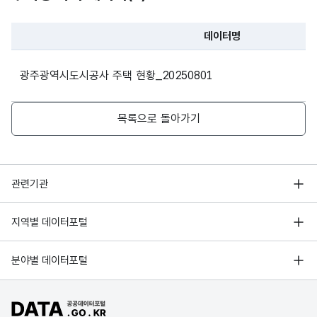
가변
광주 광산구
201
관리
영구임대
산정빛여울채
관리
문자
용아로379번길
데이터명
02-
소
소
형
25-2
20
파일 데이터의 과거 데이터표로 데이터명, 등록일로 구성되어있
연락
연락
(VAR
광주광역시도시공사 주택 현황_20250801
처
처
CHA
광주 서구 월산로
201
R)
영구임대
농성빛여울채
164-3
02-
목록으로 돌아가기
가변
데이
데이
문자
광주 남구 주월동
201
터기
터기
형
영구임대
주월빛여울채
20
374-2
08-
행정안전부
준일
준일
(VAR
관련기관
자
자
CHA
한국지능정보사회진흥원
R)
광주 광산구
서울 열린데이터광장
지역별 데이터포털
200
오픈데이터포럼
국민임대
신창도시공사
왕버들로252번길
12-
경기데이터드림
46
기상자료개방포털
국가정보자원관리원
분야별 데이터포털
부산데이터웨이브
국토교통부 공간정보오픈플랫폼
한국지역정보개발원
광주 광산구
200
D-데이터허브
국민임대
하남2다사로움1단지
공공데이터포털 바로가기
환경부 환경데이터포털
목련로21번길 45
01-