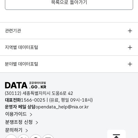
목록으로 돌아가기
함양농협 하나로마트
시설전체
경상남도
행정안전부
관련기관
한국지능정보사회진흥원
서울 열린데이터광장
지역별 데이터포털
오픈데이터포럼
씨유함양한들점
시설전체
경상남도
경기데이터드림
기상자료개방포털
국가정보자원관리원
분야별 데이터포털
부산데이터웨이브
국토교통부 공간정보오픈플랫폼
한국지역정보개발원
D-데이터허브
함양스포츠
시설전체
경상남도
공공데이터포털 바로가기
환경부 환경데이터포털
인천데이터포털
(30112) 세종특별자치시 도움6로 42
문화데이터광장
대표전화
1566-0025
| (유료, 평일 09시-18시)
울산광역시 데이터포털
운영자 메일 상담
opendata_help@nia.or.kr
농림축산식품 공공데이터포털
럭키세븐
시설전체
경상남도
이용가이드
전남광주통합특별시 빅데이터 플랫폼
보건의료빅데이터개방시스템
분쟁조정 신청
대전광역시 데이터포털
문의하기
식품의약품안전처 데이터포털
세종특별자치시 데이터포털