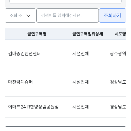
검색옵션
검색어 입력창
조회하기
금연구역명
금연구역범위상세
시도명
김대중컨벤션센터
시설전체
광주광역시
마천금계슈퍼
시설전체
경상남도
이마트24 R함양상림공원점
시설전체
경상남도
세븐일레븐 함양용평대로점
시설전체
경상남도