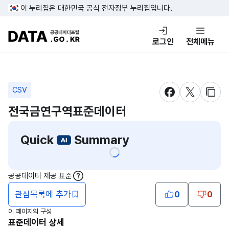
콘텐츠 바로가기
푸터 바로가기
이 누리집은 대한민국 공식 전자정부 누리집입니다.
DATA.GO.KR 공공데이터포털
로그인
전체메뉴
CSV
새창 열림
새창 열림
새창
전국금연구역표준데이터
Quick
Summary
공공데이터 제공 표준
도움말
관심목록에 추가
0
0
이 페이지의 구성
표준데이터 상세