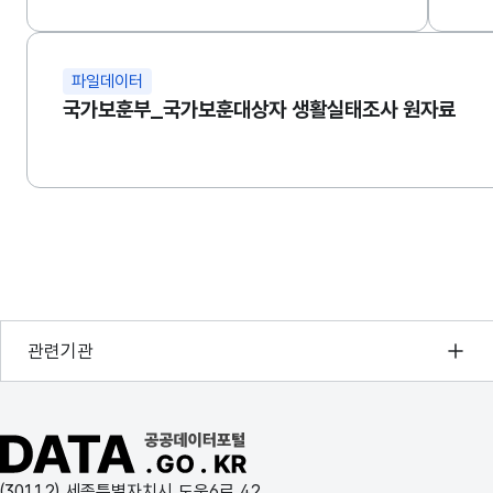
파일데이터
국가보훈부_국가보훈대상자 생활실태조사 원자료
행정안전부
관련기관
한국지능정보사회진흥원
오픈데이터포럼
공공데이터포털 바로가기
국가정보자원관리원
(30112) 세종특별자치시 도움6로 42