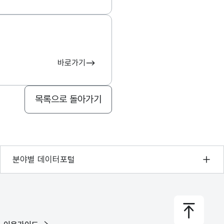
바로가기
목록으로 돌아가기
기상자료개방포털
분야별 데이터포털
국토교통부 공간정보오픈플랫폼
환경부 환경데이터포털
문화데이터광장