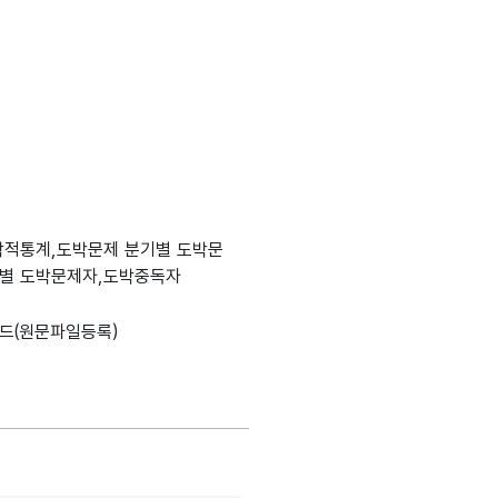
학적통계,도박문제 분기별 도박문
별 도박문제자,도박중독자
드(원문파일등록)