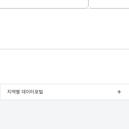
서울 열린데이터광장
지역별 데이터포털
경기데이터드림
부산데이터웨이브
D-데이터허브