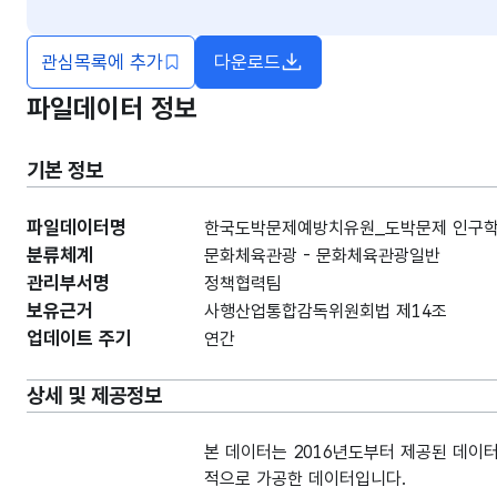
관심목록에 추가
다운로드
파일데이터 정보
기본 정보
파일데이터명
한국도박문제예방치유원_도박문제 인구학적
분류체계
문화체육관광 - 문화체육관광일반
관리부서명
정책협력팀
보유근거
사행산업통합감독위원회법 제14조
업데이트 주기
연간
상세 및 제공정보
본 데이터는 2016년도부터 제공된 데
적으로 가공한 데이터입니다.