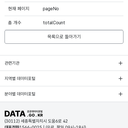
현재 페이지
pageNo
총 개수
totalCount
목록으로 돌아가기
행정안전부
관련기관
한국지능정보사회진흥원
서울 열린데이터광장
지역별 데이터포털
오픈데이터포럼
경기데이터드림
기상자료개방포털
국가정보자원관리원
분야별 데이터포털
부산데이터웨이브
국토교통부 공간정보오픈플랫폼
한국지역정보개발원
D-데이터허브
공공데이터포털 바로가기
환경부 환경데이터포털
인천데이터포털
(30112) 세종특별자치시 도움6로 42
문화데이터광장
대표전화
1566-0025
| (유료, 평일 09시-18시)