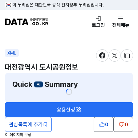
콘텐츠 바로가기
푸터 바로가기
이 누리집은 대한민국 공식 전자정부 누리집입니다.
DATA.GO.KR 공공데이터포털
로그인
전체메뉴
XML
새창 열림
새창 열림
새창
대전광역시 도시공원정보
Quick
Summary
활용신청
관심목록에 추가
0
0
이 페이지의 구성