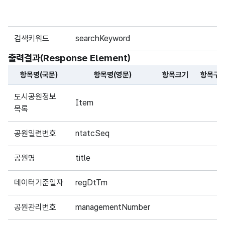
검색키워드
searchKeyword
출력결과(Response Element)
항목명(국문)
항목명(영문)
항목크기
항목구
해당 오픈API의 출력결과(Response Element) 항목에 대
도시공원정보
Item
목록
공원일련번호
ntatcSeq
공원명
title
데이터기준일자
regDtTm
공원관리번호
managementNumber