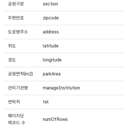
공원구분
section
우편번호
zipcode
도로명주소
address
위도
latitude
경도
longitude
공원면적(m2)
parkArea
관리기관명
manageInstitution
연락처
tel
페이지당
numOfRows
레코드 수