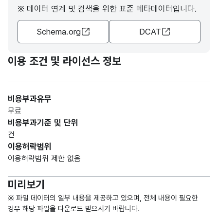
※ 데이터 연계 및 검색을 위한 표준 메타데이터입니다.
nistr
광역
문자
행정
항목
ative
시
형
해당
구역
값
6
Schema.org
DCAT
divisi
전출
(VAR
없음
레벨
없음
on
입의
CHA
level
총수
R)
이용 조건 및 라이선스 정보
울산
광역
가변
비용부과유무
에서
문자
항목
무료
gend
전출
형
해당
성별
값
4
비용부과기준 및 단위
er
한
(VAR
없음
없음
건
사람
CHA
이용허락범위
의
R)
이용허락범위 제한 없음
총수
미리보기
가변
문자
※ 파일 데이터의 일부 내용을 제공하고 있으며, 전체 내용이 필요한
항목
내국
내국
형
해당
경우 해당 파일을 다운로드 받으시기 바랍니다.
local
값
8