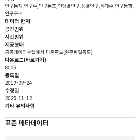
년
인구통계,인구수,인구분포,연령별인구,성별인구,세대수,인구동향,
admi
기준
가변
인구구조
nistr
울산
문자
데이터 한계
행정
ative
광역
코드_
형
해당
구역
10
공간범위
divisi
시
코드
(VAR
없음
코드
시간범위
on
행정
CHA
제공형태
code
구역
R)
공공데이터포털에서 다운로드(원문파일등록)
레벨
다운로드(바로가기)
구분
8005
등록일
admi
울산
가변
2019-09-24
nistr
광역
문자
수정일
행정
ative
시
명칭_
형
해당
2025-11-12
구역
divisi
성별
28
명
(VAR
없음
기타 유의사항
명
on
명
CHA
nam
인구
R)
표준 메타데이터
e
현황
admi
울산
가변