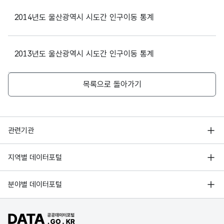
파일 데이터의 과거 데이터표로 데이터명, 등록일로 구성되어있
시군
문자
총
trans
2014년도 울산광역시 시도간 인구이동 통계
구내
수량_
형
해당
울산광역시
이동
fer
5
31170
시군구
남자
78697
전출
수
(VAR
없음
동구
전출
out
한
CHA
2013년도 울산광역시 시도간 인구이동 통계
사람
R)
울산광역시
31170
시군구
여자
72139
의
동구
총수
목록으로 돌아가기
울산광역시
31200
시군구
남자
112339
2024
북구
년
가변
기준
99|9
행정안전부
관련기관
울산광역시
sigug
문자
31200
시군구
여자
104183
시군
울산
99|9
북구
un
수량_
형
한국지능정보사회진흥원
구내
광역
5
999|
서울 열린데이터광장
trans
수
(VAR
지역별 데이터포털
전입
시
9999
오픈데이터포럼
울산광역시
fer
CHA
31710
시군구
남자
113337
경기데이터드림
시군
9
울주군
R)
기상자료개방포털
국가정보자원관리원
분야별 데이터포털
구내
부산데이터웨이브
전입
국토교통부 공간정보오픈플랫폼
한국지역정보개발원
울산광역시
31710
시군구
여자
105469
D-데이터허브
공공데이터포털 바로가기
울주군
환경부 환경데이터포털
2024