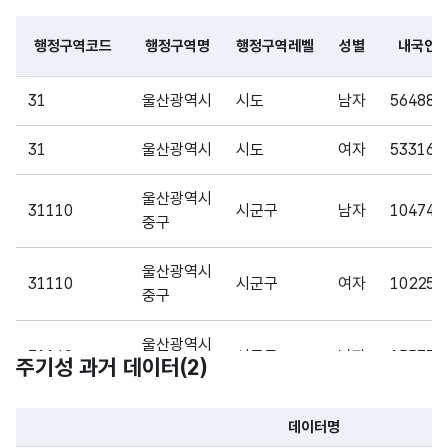
인
인 수
(VAR
없음
없음
CHA
행정구역코드
행정구역명
행정구역레벨
성별
내국인
R)
파일 데이터의 일부 내용의 표로 센터명, 프로그램명, 강습요일,
31
울산광역시
울산
시도
남자
564888
광역
시
31
울산광역시
시도
여자
533161
가변
시군
문자
총
구내
울산광역시
trans
수량_
형
해당
31110
시군구
남자
104744
이동
에
5
중구
fer
수
(VAR
없음
전입
전입
CHA
한
울산광역시
R)
31110
시군구
여자
102256
사람
중구
의
총수
울산광역시
31140
시군구
남자
155771
주기성 과거 데이터(
2
)
남구
울산
광역
울산광역시
데이터명
31140
시군구
여자
149114
시
가변
남구