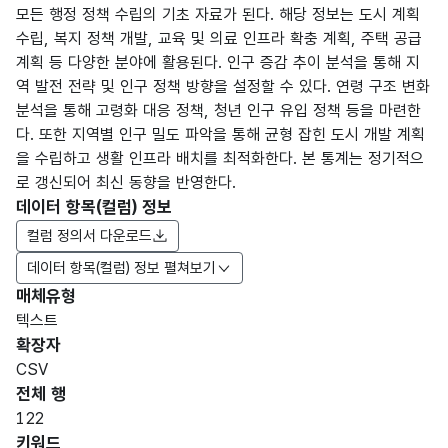
모든 행정 정책 수립의 기초 자료가 된다. 해당 정보는 도시 계획
수립, 복지 정책 개발, 교육 및 의료 인프라 확충 계획, 주택 공급
계획 등 다양한 분야에 활용된다. 인구 증감 추이 분석을 통해 지
역 발전 전략 및 인구 정책 방향을 설정할 수 있다. 연령 구조 변화
분석을 통해 고령화 대응 정책, 청년 인구 유입 정책 등을 마련한
다. 또한 지역별 인구 밀도 파악을 통해 균형 잡힌 도시 개발 계획
을 수립하고 생활 인프라 배치를 최적화한다. 본 통계는 정기적으
로 갱신되어 최신 동향을 반영한다.
데이터 항목(컬럼) 정보
컬럼 정의서 다운로드
데이터 항목(컬럼) 정보 펼쳐보기
매체유형
항목
텍스트
도메
데이
항목
명
항목
최대
표현
확장자
인분
터타
명
(영문
설명
길이
방식
류
입
CSV
명)
전체 행
데이터 항목 표로 항목명, 항목명(영문명), 항목 설명, 도메인분류
122
2024
키워드