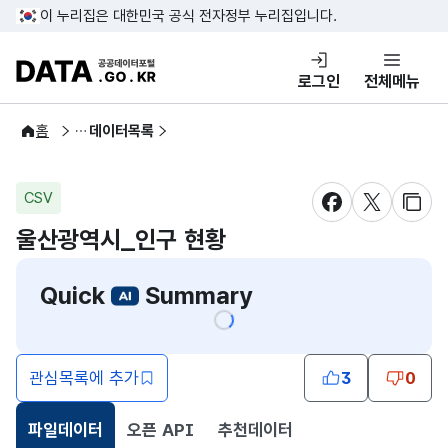
콘텐츠 바로가기
푸터 바로가기
이 누리집은 대한민국 공식 전자정부 누리집입니다.
DATA.GO.KR 공공데이터포털
로그인
전체메뉴
공공데이터
홈
데이터목록
CSV
새창 열림
새창 열림
새창
울산광역시_인구 현황
Quick
Summary
관심목록에 추가
3
0
파일데이터
오픈 API
추천데이터
선택됨