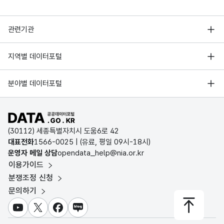
행정안전부
관련기관
한국지능정보사회진흥원
서울 열린데이터광장
지역별 데이터포털
오픈데이터포럼
경기데이터드림
기상자료개방포털
국가정보자원관리원
분야별 데이터포털
부산데이터웨이브
국토교통부 공간정보오픈플랫폼
한국지역정보개발원
D-데이터허브
공공데이터포털 바로가기
환경부 환경데이터포털
인천데이터포털
(30112) 세종특별자치시 도움6로 42
문화데이터광장
대표전화
1566-0025
| (유료, 평일 09시-18시)
울산광역시 데이터포털
운영자 메일 상담
opendata_help@nia.or.kr
농림축산식품 공공데이터포털
이용가이드
전남광주통합특별시 빅데이터 플랫폼
보건의료빅데이터개방시스템
분쟁조정 신청
대전광역시 데이터포털
문의하기
식품의약품안전처 데이터포털
세종특별자치시 데이터포털
교육통계서비스
유튜브
X
페이스북
블로그
충청북도 데이터허브