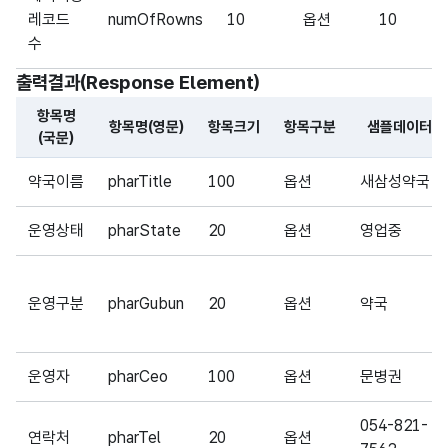
레코드
numOfRowns
10
옵션
10
수
출력결과(Response Element)
항목명
항목명(영문)
항목크기
항목구분
샘플데이터
(국문)
해당 오픈API의 출력결과(Response Element) 항목에 대
약국이름
pharTitle
100
옵션
새삼성약국
운영상태
pharState
20
옵션
영업중
운영구분
pharGubun
20
옵션
약국
운영자
pharCeo
100
옵션
문병권
054-821-
연락처
pharTel
20
옵션