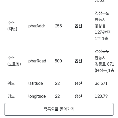
7562
경상북도
안동시
주소
pharAddr
255
옵션
용상동
(지번)
1274번지
1호 1층
경상북도
주소
안동시
pharRoad
500
옵션
(도로명)
경동로 871
(용상동,1층)
위도
latitude
22
옵션
36.571
경도
longitude
22
옵션
128.79
목록으로 돌아가기