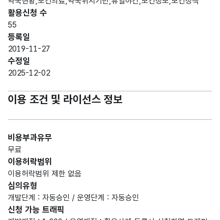
약국현황,보건의료,약국위치기반,휴일야간,보건정보,보건정책
활용신청 수
55
등록일
2019-11-27
수정일
2025-12-02
이용 조건 및 라이선스 정보
비용부과유무
무료
이용허락범위
이용허락범위 제한 없음
심의유형
개발단계 : 자동승인 / 운영단계 : 자동승인
신청 가능 트래픽