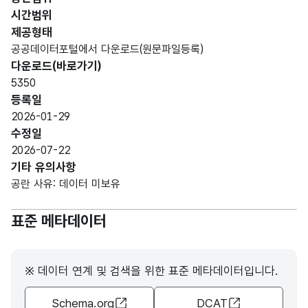
CHA
시간범위
R)
제공형태
공공데이터포털에서 다운로드(원문파일등록)
가변
다운로드(바로가기)
busin
문자
5350
회사
ess
회사
명칭_
형
100
등록일
명
nam
이름
명
(VAR
2026-01-29
e
CHA
수정일
R)
2026-07-22
기타 유의사항
가변
공란 사유: 데이터 미보유
문자
공장
생산
prod
내용_
형
생산
100
표준 메타데이터
품
uct
내용
(VAR
품
CHA
R)
※ 데이터 연계 및 검색을 위한 표준 메타데이터입니다.
가변
공장
road
Schema.org
DCAT
문자