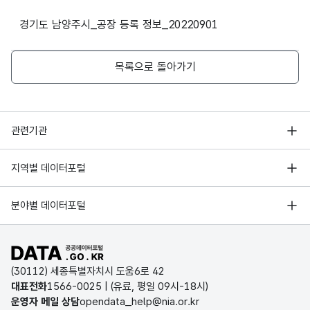
경기도 남양주시_공장 등록 정보_20220901
(사)보성
4
LED조명기구, LED조명기구
장애인엘이디사업단
목록으로 돌아가기
행정안전부
(사)보성
관련기관
5
장애인엘이디사업단
가로등 주
한국지능정보사회진흥원
제2공장
서울 열린데이터광장
지역별 데이터포털
오픈데이터포럼
경기데이터드림
기상자료개방포털
국가정보자원관리원
분야별 데이터포털
부산데이터웨이브
국토교통부 공간정보오픈플랫폼
한국지역정보개발원
D-데이터허브
(사)
가로등주, 가로등기구,
공공데이터포털 바로가기
6
환경부 환경데이터포털
아름다움나눔협회사업단
LED등기구
인천데이터포털
(30112) 세종특별자치시 도움6로 42
문화데이터광장
대표전화
1566-0025
| (유료, 평일 09시-18시)
울산광역시 데이터포털
운영자 메일 상담
opendata_help@nia.or.kr
농림축산식품 공공데이터포털