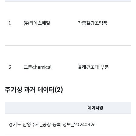
파일 데이터의 일부 내용의 표로 센터명, 프로그램명, 강습요일,
1
㈜티에스메탈
각종철강조립품
2
교문chemical
빨래건조대 부품
주기성 과거 데이터(
2
)
데이터명
3
대영산업
각종 기구 케이스
파일 데이터의 과거 데이터표로 데이터명, 등록일로 구성되어있
경기도 남양주시_공장 등록 정보_20240826