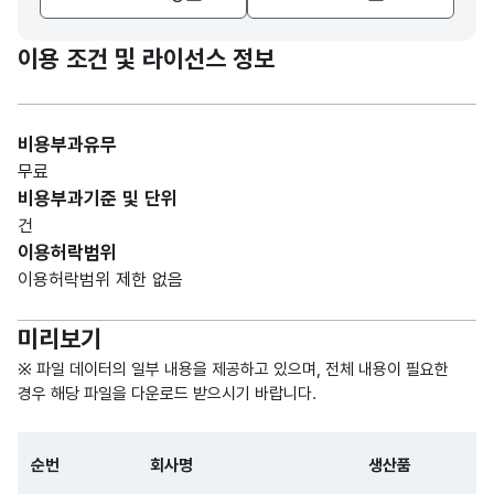
대표
nam
도로
명칭_
형
주소
e
명주
100
주소
(VAR
이용 조건 및 라이선스 정보
(도로
addr
소
CHA
명)
ess
R)
비용부과유무
가변
무료
공장
문자
비용부과기준 및 단위
대표
addr
지번
명칭_
형
100
건
주소
ess
주소
주소
(VAR
이용허락범위
(지번)
CHA
이용허락범위 제한 없음
R)
미리보기
※ 파일 데이터의 일부 내용을 제공하고 있으며, 전체 내용이 필요한
경우 해당 파일을 다운로드 받으시기 바랍니다.
순번
회사명
생산품