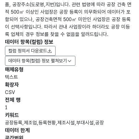
품, 공장주소(도로명,지번)입니다. 관련 법령에 따라 공장 건축 면
적 500㎡ 이상인 사업장은 공장 등록이 의무화되어 데이터가 포
함되어 있으나, 공장건축면적 500㎡ 미만인 사업장은 공장 등록
이 선택사항입니다. 따라서 관내 사업장이라 하더라도 공장 미등
록 업체의 경우 정보를 찾을 수 없음을 알려드립니다.
데이터 항목(컬럼) 정보
컬럼 정의서 다운로드
데이터 항목(컬럼) 정보 펼쳐보기
매체유형
항목
텍스트
도메
데이
항목
명
항목
최대
표현
확장자
인분
터타
명
(영문
설명
길이
방식
류
입
CSV
명)
전체 행
데이터 항목 표로 항목명, 항목명(영문명), 항목 설명, 도메인분류
1
가변
키워드
문자
공장등록,제조업,등록현황,제조시설,부대시설,공장
데이
번호_
형
데이터 한계
순번
No
터
10
번호
(VAR
번호
공간범위