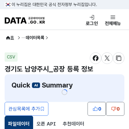
콘텐츠 바로가기
푸터 바로가기
이 누리집은 대한민국 공식 전자정부 누리집입니다.
DATA.GO.KR 공공데이터포털
로그인
전체메뉴
공공데이터
홈
데이터목록
CSV
새창 열림
새창 열림
새창
경기도 남양주시_공장 등록 정보
Quick
Summary
관심목록에 추가
0
0
파일데이터
오픈 API
추천데이터
선택됨