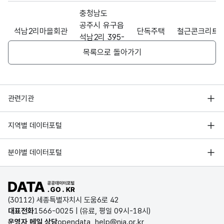
11월
충청남도
24일
공주시 유구읍
석남2리마을회관
단독주택
철근콘크리트
을
석남2리 395-
기준
4외 1(395-5)
목록으로 돌아가기
으로
고정
충청
충청남도
문자
건물
남도
명칭_
해당
공주시 유구읍
형
8
석남3리마을회관
단독주택
철근콘크리트
유형
공주
명
없음
행정안전부
석남3리
관련기관
(CHA
시에
38,38-1
R)
한국지능정보사회진흥원
위치
서울 열린데이터광장
지역별 데이터포털
한
오픈데이터포럼
충청남도
경기데이터드림
마을
공주시 유구읍
기상자료개방포털
국가정보자원관리원
유구1리마을회관
단독주택
조적조
분야별 데이터포털
회관
유구1리 623-
부산데이터웨이브
건물
국토교통부 공간정보오픈플랫폼
한국지역정보개발원
11
의
D-데이터허브
공공데이터포털 바로가기
환경부 환경데이터포털
유형
충청남도
인천데이터포털
(30112) 세종특별자치시 도움6로 42
문화데이터광장
공주시 유구읍
대표전화
1566-0025
| (유료, 평일 09시-18시)
2017
울산광역시 데이터포털
유구2리마을회관
유구2리 648-
단독주택
조적조
운영자 메일 상담
opendata_help@nia.or.kr