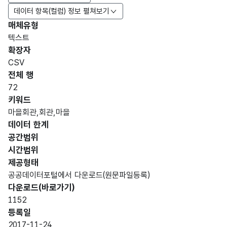
데이터 항목(컬럼) 정보 펼쳐보기
매체유형
항목
텍스트
도메
데이
항목
명
항목
최대
표현
확장자
인분
터타
명
(영문
설명
길이
방식
류
입
CSV
명)
전체 행
데이터 항목 표로 항목명, 항목명(영문명), 항목 설명, 도메인분류
72
2017
키워드
년
마을회관,회관,마을
11월
데이터 한계
24일
공간범위
을
시간범위
기준
가변
제공형태
으로
문자
공공데이터포털에서 다운로드(원문파일등록)
마을
충청
명칭_
형
해당
다운로드(바로가기)
회관
남도
20
명
(VAR
없음
1152
명
공주
CHA
등록일
시에
R)
2017-11-24