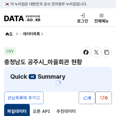
콘텐츠 바로가기
푸터 바로가기
이 누리집은 대한민국 공식 전자정부 누리집입니다.
DATA.GO.KR 공공데이터포털
로그인
전체메뉴
공공데이터
홈
데이터목록
CSV
새창 열림
새창 열림
새창
충청남도 공주시_마을회관 현황
Quick
Summary
관심목록에 추가
0
0
파일데이터
오픈 API
추천데이터
선택됨