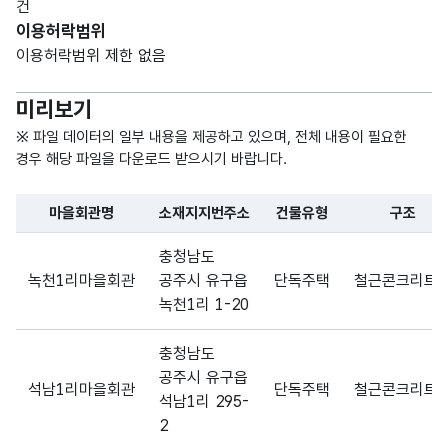
건
소재
회관
문자
명칭_
이용허락범위
지지
의
형
해당
상세
47
이용허락범위 제한 없음
번주
위치
(VAR
없음
주소
소
를
CHA
미리보기
토지
R)
의
※ 파일 데이터의 일부 내용을 제공하고 있으며, 전체 내용이 필요한
일정
경우 해당 파일을 다운로드 받으시기 바랍니다.
한
구획
마을회관명
소재지지번주소
건물유형
구조
을
파일 데이터의 일부 내용의 표로 센터명, 프로그램명, 강습요일,
표시
충청남도
한
녹천1리마을회관
공주시 유구읍
단독주택
철근콘크리트
번호
녹천1리 1-20
로
나타
충청남도
냄
공주시 유구읍
석남1리마을회관
단독주택
철근콘크리트
석남1리 295-
2017
2
년