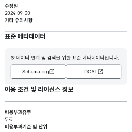
위치
수정일
한
2024-09-30
마을
기타 유의사항
회관
의
표준 메타데이터
이름
2017
년
※ 데이터 연계 및 검색을 위한 표준 메타데이터입니다.
11월
Schema.org
DCAT
24일
을
기준
이용 조건 및 라이선스 정보
으로
충청
남도
비용부과유무
공주
무료
시
비용부과기준 및 단위
마을
가변