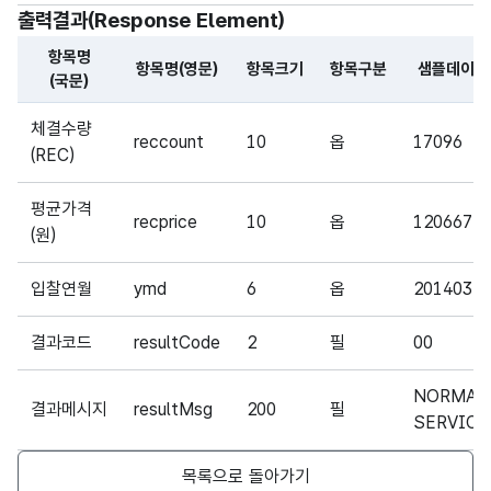
출력결과(Response Element)
항목명
항목명(영문)
항목크기
항목구분
샘플데이터
(국문)
해당 오픈API의 출력결과(Response Element) 항목에 대
체결수량
reccount
10
옵
17096
(REC)
평균가격
recprice
10
옵
120667
(원)
입찰연월
ymd
6
옵
201403
결과코드
resultCode
2
필
00
NORMAL
결과메시지
resultMsg
200
필
SERVICE
목록으로 돌아가기