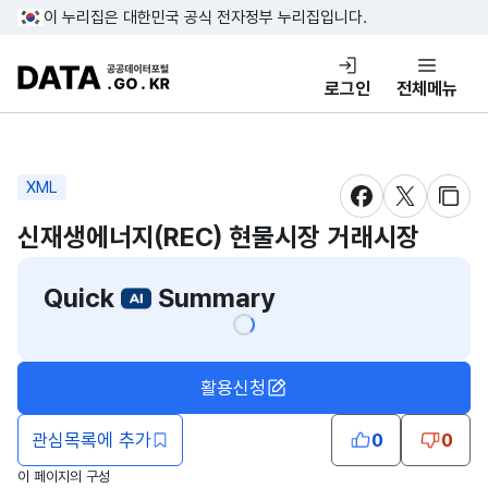
콘텐츠 바로가기
푸터 바로가기
이 누리집은 대한민국 공식 전자정부 누리집입니다.
DATA.GO.KR 공공데이터포털
로그인
전체메뉴
XML
새창 열림
새창 열림
새창
신재생에너지(REC) 현물시장 거래시장
Quick
Summary
활용신청
관심목록에 추가
0
0
이 페이지의 구성