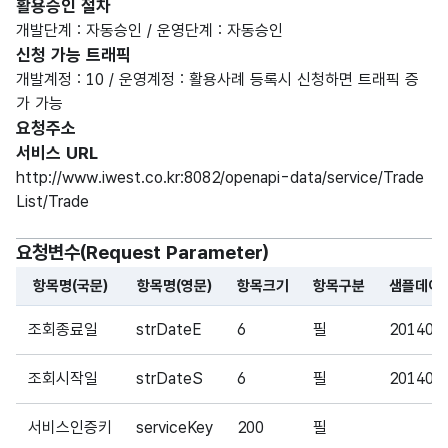
활용승인 절차
개발단계 : 자동승인 / 운영단계 : 자동승인
신청 가능 트래픽
개발계정 : 10 / 운영계정 : 활용사례 등록시 신청하면 트래픽 증
가 가능
요청주소
서비스 URL
http://www.iwest.co.kr:8082/openapi-data/service/Trade
List/Trade
요청변수(Request Parameter)
항목명(국문)
항목명(영문)
항목크기
항목구분
샘플데이
해당 오픈API의 요청변수(Request Parameter) 항목에 
조회종료일
strDateE
6
필
201403
조회시작일
strDateS
6
필
201401
서비스인증키
serviceKey
200
필