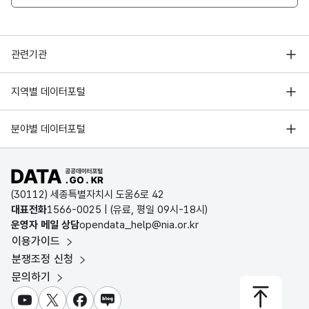
행정안전부
관련기관
한국지능정보사회진흥원
서울 열린데이터광장
지역별 데이터포털
오픈데이터포럼
경기데이터드림
기상자료개방포털
국가정보자원관리원
분야별 데이터포털
부산데이터웨이브
국토교통부 공간정보오픈플랫폼
한국지역정보개발원
D-데이터허브
공공데이터포털 바로가기
환경부 환경데이터포털
인천데이터포털
(30112) 세종특별자치시 도움6로 42
문화데이터광장
대표전화
1566-0025
| (유료, 평일 09시-18시)
울산광역시 데이터포털
운영자 메일 상담
opendata_help@nia.or.kr
농림축산식품 공공데이터포털
이용가이드
전남광주통합특별시 빅데이터 플랫폼
보건의료빅데이터개방시스템
분쟁조정 신청
대전광역시 데이터포털
문의하기
식품의약품안전처 데이터포털
세종특별자치시 데이터포털
교육통계서비스
유튜브
X
페이스북
블로그