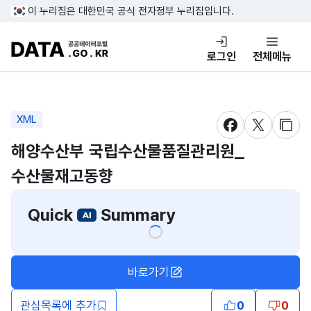
콘텐츠 바로가기
푸터 바로가기
이 누리집은 대한민국 공식 전자정부 누리집입니다.
DATA.GO.KR 공공데이터포털
로그인
전체메뉴
XML
새창 열림
새창 열림
새창
해양수산부 국립수산물품질관리원_
수산물재고동향
Quick
Summary
바로가기
관심목록에 추가
0
0