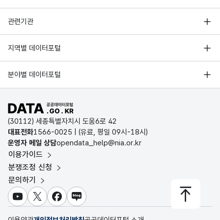
행정안전부
관련기관
한국지능정보사회진흥원
서울 열린데이터광장
지역별 데이터포털
오픈데이터포럼
경기데이터드림
기상자료개방포털
국가정보자원관리원
분야별 데이터포털
부산데이터웨이브
국토교통부 공간정보오픈플랫폼
한국지역정보개발원
D-데이터허브
공공데이터포털 바로가기
환경부 환경데이터포털
인천데이터포털
(30112) 세종특별자치시 도움6로 42
문화데이터광장
대표전화
1566-0025
| (유료, 평일 09시-18시)
울산광역시 데이터포털
운영자 메일 상담
opendata_help@nia.or.kr
농림축산식품 공공데이터포털
이용가이드
전남광주통합특별시 빅데이터 플랫폼
보건의료빅데이터개방시스템
분쟁조정 신청
대전광역시 데이터포털
문의하기
식품의약품안전처 데이터포털
세종특별자치시 데이터포털
교육통계서비스
유튜브
X
페이스북
블로그
충청북도 데이터허브