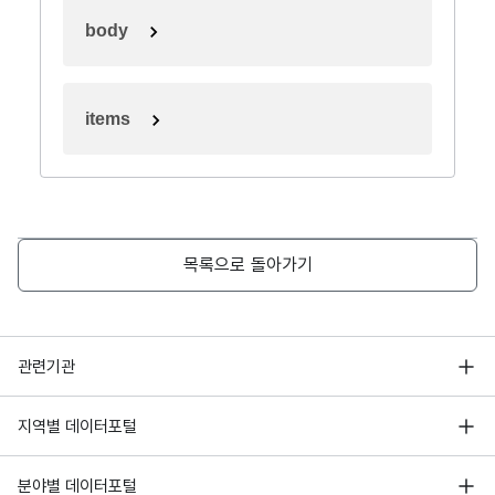
body
items
목록으로 돌아가기
행정안전부
관련기관
한국지능정보사회진흥원
서울 열린데이터광장
지역별 데이터포털
오픈데이터포럼
경기데이터드림
기상자료개방포털
국가정보자원관리원
분야별 데이터포털