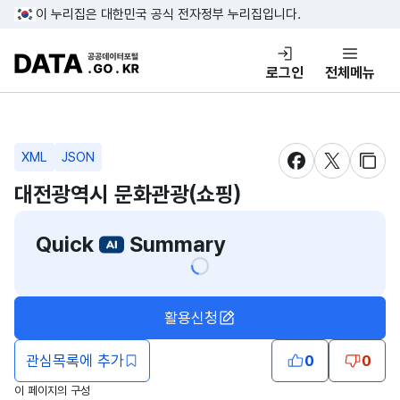
콘텐츠 바로가기
푸터 바로가기
이 누리집은 대한민국 공식 전자정부 누리집입니다.
DATA.GO.KR 공공데이터포털
로그인
전체메뉴
XML
JSON
새창 열림
새창 열림
새창
대전광역시 문화관광(쇼핑)
Quick
Summary
활용신청
관심목록에 추가
0
0
이 페이지의 구성