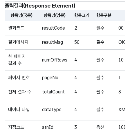
출력결과(Response Element)
항목명(국문)
항목명(영문)
항목크기
항목구분
해당 오픈API의 출력결과(Response Element) 항목에 대
결과코드
resultCode
2
필수
00
결과메시지
resultMsg
50
필수
OK
한 페이지
numOfRows
4
필수
10
결과 수
페이지 번호
pageNo
4
필수
1
전체 결과 수
totalCount
4
필수
3
데이터 타입
dataType
4
필수
XML
지점코드
stnId
3
옵션
108