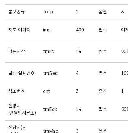
통보종류
fcTp
1
옵션
3
지도 이미지
img
400
필수
예제 
발표시각
tmFc
14
필수
2017
발표 일련번호
tmSeq
4
옵션
109
참조번호
cnt
3
옵션
1
진앙시
tmEqk
14
필수
2017
(년월일시분초)
진앙시(초
tmMsc
3
옵션