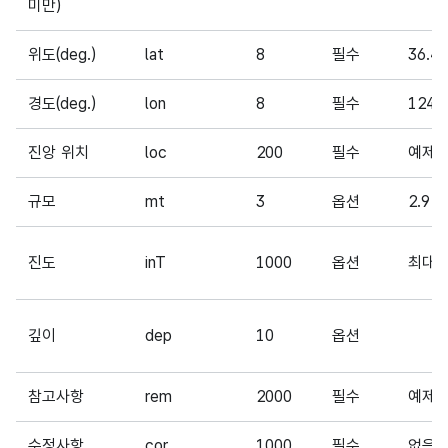
미만)
위도(deg.)
lat
8
필수
36.47
경도(deg.)
lon
8
필수
124.
진앙 위치
loc
200
필수
예제 
규모
mt
3
옵션
2.9
진도
inT
1000
옵션
최대
깊이
dep
10
옵션
참고사항
rem
2000
필수
예제 
수정사항
cor
1000
필수
없음