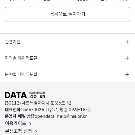
목록으로 돌아가기
행정안전부
관련기관
한국지능정보사회진흥원
서울 열린데이터광장
지역별 데이터포털
오픈데이터포럼
경기데이터드림
기상자료개방포털
국가정보자원관리원
분야별 데이터포털
부산데이터웨이브
국토교통부 공간정보오픈플랫폼
한국지역정보개발원
D-데이터허브
공공데이터포털 바로가기
환경부 환경데이터포털
인천데이터포털
(30112) 세종특별자치시 도움6로 42
문화데이터광장
대표전화
1566-0025
| (유료, 평일 09시-18시)
울산광역시 데이터포털
운영자 메일 상담
opendata_help@nia.or.kr
농림축산식품 공공데이터포털
이용가이드
전남광주통합특별시 빅데이터 플랫폼
보건의료빅데이터개방시스템
분쟁조정 신청