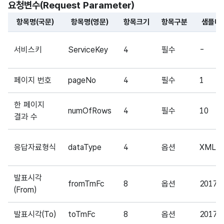
요청변수(Request Parameter)
항목명(국문)
항목명(영문)
항목크기
항목구분
샘플데
해당 오픈API의 요청변수(Request Parameter) 항목에 
서비스키
ServiceKey
4
필수
-
페이지 번호
pageNo
4
필수
1
한 페이지
numOfRows
4
필수
10
결과 수
응답자료형식
dataType
4
옵션
XML
발표시각
fromTmFc
8
옵션
20171
(From)
발표시각(To)
toTmFc
8
옵션
20171