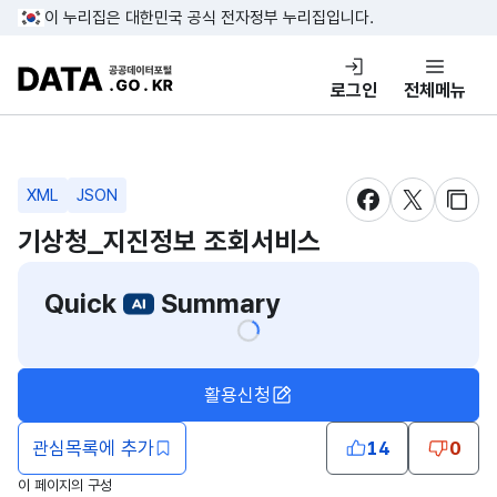
콘텐츠 바로가기
푸터 바로가기
이 누리집은 대한민국 공식 전자정부 누리집입니다.
DATA.GO.KR 공공데이터포털
로그인
전체메뉴
XML
JSON
새창 열림
새창 열림
새창
기상청_지진정보 조회서비스
Quick
Summary
활용신청
관심목록에 추가
14
0
이 페이지의 구성