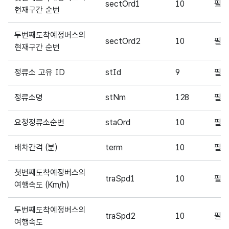
sectOrd1
10
필
현재구간 순번
두번째도착예정버스의
sectOrd2
10
필
현재구간 순번
정류소 고유 ID
stId
9
필
정류소명
stNm
128
필
요청정류소순번
staOrd
10
필
배차간격 (분)
term
10
필
첫번째도착예정버스의
traSpd1
10
필
여행속도 (Km/h)
두번째도착예정버스의
traSpd2
10
필
여행속도