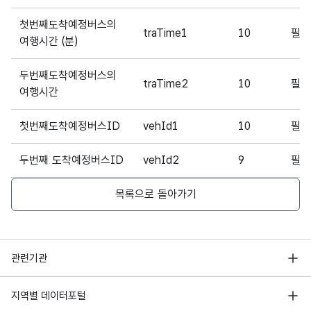
첫번째도착예정버스의
traTime1
10
필
여행시간 (분)
두번째도착예정버스의
traTime2
10
필
여행시간
첫번째도착예정버스ID
vehId1
10
필
두번째 도착예정버스ID
vehId2
9
필
목록으로 돌아가기
행정안전부
관련기관
한국지능정보사회진흥원
서울 열린데이터광장
지역별 데이터포털
오픈데이터포럼