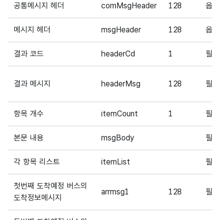
공통메시지 헤더
comMsgHeader
128
옵
메시지 헤더
msgHeader
128
옵
결과 코드
headerCd
1
필
결과 메시지
headerMsg
128
필
항목 개수
itemCount
1
필
본문 내용
msgBody
필
각 항목 리스트
itemList
필
첫번째 도착예정 버스의
arrmsg1
128
필
도착정보메시지