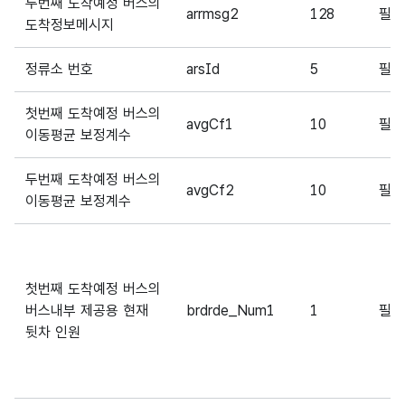
두번째 도착예정 버스의
arrmsg2
128
필
도착정보메시지
정류소 번호
arsId
5
필
첫번째 도착예정 버스의
avgCf1
10
필
이동평균 보정계수
두번째 도착예정 버스의
avgCf2
10
필
이동평균 보정계수
첫번째 도착예정 버스의
버스내부 제공용 현재
brdrde_Num1
1
필
뒷차 인원