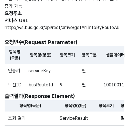
증가 가능
요청주소
서비스 URL
http://ws.bus.go.kr/api/rest/arrive/getArrInfoByRouteAll
요청변수(Request Parameter)
항목명
항목명(영문)
항목크기
항목구분
샘플데이터
(국문)
해당 오픈API의 요청변수(Request Parameter) 항목에 
인증키
serviceKey
필
노선ID
busRouteId
9
필
100100118
출력결과(Response Element)
항목명(국문)
항목명(영문)
항목크기
항목
해당 오픈API의 출력결과(Response Element) 항목에 대
조회 결과
ServiceResult
필