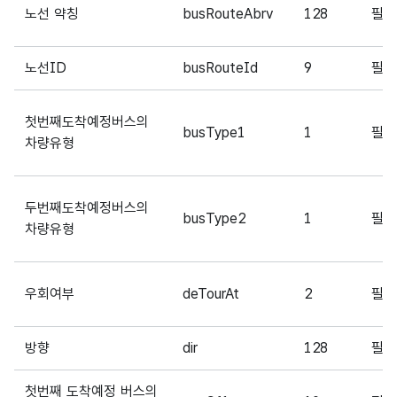
노선 약칭
busRouteAbrv
128
필
노선ID
busRouteId
9
필
첫번째도착예정버스의
busType1
1
필
차량유형
두번째도착예정버스의
busType2
1
필
차량유형
우회여부
deTourAt
2
필
방향
dir
128
필
첫번째 도착예정 버스의