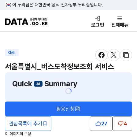
콘텐츠 바로가기
푸터 바로가기
이 누리집은 대한민국 공식 전자정부 누리집입니다.
DATA.GO.KR 공공데이터포털
로그인
전체메뉴
XML
새창 열림
새창 열림
새창
서울특별시_버스도착정보조회 서비스
Quick
Summary
활용신청
관심목록에 추가
27
4
이 페이지의 구성