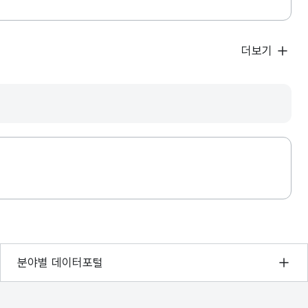
더보기
기상자료개방포털
분야별 데이터포털
국토교통부 공간정보오픈플랫폼