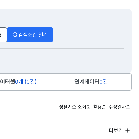
검색조건 열기
검색
이터셋
0개 (0건)
연계데이터
0건
정렬기준
조회순
활용순
수정일자순
더보기