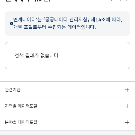
연계데이터'는 「공공데이터 관리지침」 제14조에 따라,
개별 포털로부터 수집되는 데이터입니다.
검색 결과가 없습니다.
행정안전부
관련기관
한국지능정보사회진흥원
서울 열린데이터광장
지역별 데이터포털
오픈데이터포럼
경기데이터드림
기상자료개방포털
국가정보자원관리원
분야별 데이터포털
부산데이터웨이브
국토교통부 공간정보오픈플랫폼
한국지역정보개발원