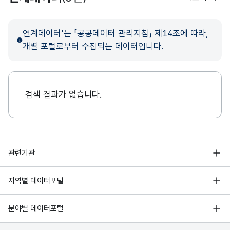
연계데이터'는 「공공데이터 관리지침」 제14조에 따라,
개별 포털로부터 수집되는 데이터입니다.
검색 결과가 없습니다.
행정안전부
관련기관
한국지능정보사회진흥원
서울 열린데이터광장
지역별 데이터포털
오픈데이터포럼
경기데이터드림
기상자료개방포털
국가정보자원관리원
분야별 데이터포털
부산데이터웨이브
국토교통부 공간정보오픈플랫폼
한국지역정보개발원