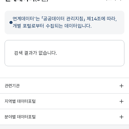
연계데이터'는 「공공데이터 관리지침」 제14조에 따라,
개별 포털로부터 수집되는 데이터입니다.
검색 결과가 없습니다.
행정안전부
관련기관
한국지능정보사회진흥원
서울 열린데이터광장
지역별 데이터포털
오픈데이터포럼
경기데이터드림
기상자료개방포털
국가정보자원관리원
분야별 데이터포털
부산데이터웨이브
국토교통부 공간정보오픈플랫폼
한국지역정보개발원