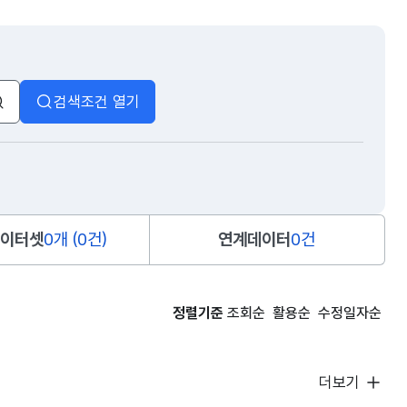
검색조건 열기
검색
이터셋
0개 (0건)
연계데이터
0건
정렬기준
조회순
활용순
수정일자순
더보기