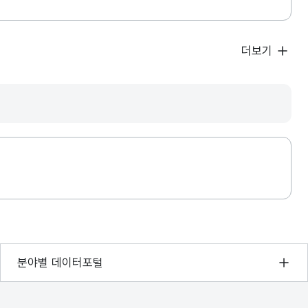
더보기
기상자료개방포털
분야별 데이터포털
국토교통부 공간정보오픈플랫폼