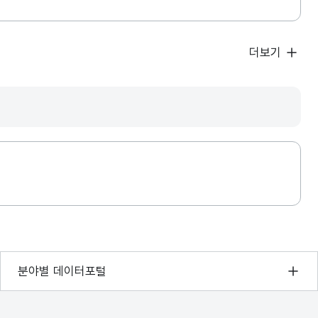
더보기
기상자료개방포털
분야별 데이터포털
국토교통부 공간정보오픈플랫폼