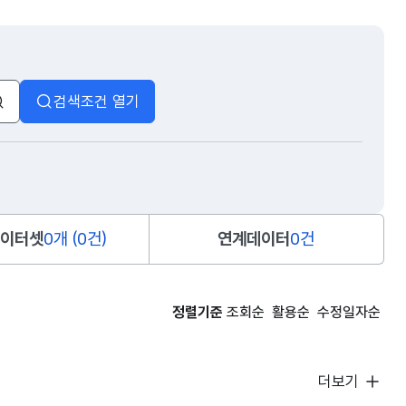
검색조건 열기
검색
이터셋
0개 (0건)
연계데이터
0건
정렬기준
조회순
활용순
수정일자순
더보기